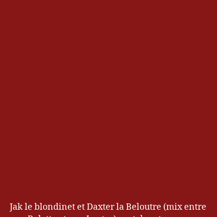
a
m
,
T
e
st
,
x
b
o
x
Jak le blondinet et Daxter la Beloutre (mix entre
H