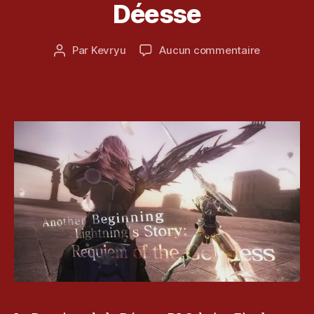
a
Déesse
S
o
3
û
,
Date
sur
Par
Kevryu
Aucun commentaire
t
Auteur
T
de
[Test
2
de
e
l’article
DLC]
0
l’article
s
Final
1
t
Fantasy
2
XIII-
2
Le
Requiem
de
la
Déesse
D
L
C
,