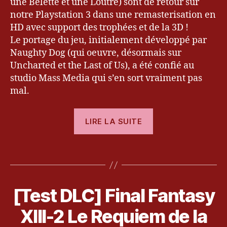
une Belette et une Loutre) sont de retour sur
D
notre Playstation 3 dans une remasterisation en
,
HD avec support des trophées et de la 3D !
J
Le portage du jeu, initialement développé par
a
Naughty Dog (qui oeuvre, désormais sur
k
Uncharted et the Last of Us), a été confié au
&
studio Mass Media qui s’en sort vraiment pas
D
a
mal.
x
t
« [Test]
LIRE LA SUITE
e
The
r
Jak
T
Étiquettes
and
ri
l
Daxter
o
Trilogy »
g
[Test DLC] Final Fantasy
Catégories
T
E
y
S
3
XIII-2 Le Requiem de la
,
T
1
P