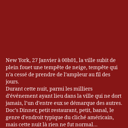
a
rl
a
V
al
e
n
ti
,
F
a
New York, 27 Janvier à 00h01, la ville subit de
h
plein fouet une tempête de neige, tempête qui
r
n’a cessé de prendre de l’ampleur au fil des
e
jours.
n
Durant cette nuit, parmi les milliers
h
ei
d’événement ayant lieu dans la ville qui ne dort
t
,
jamais, l’un d’entre eux se démarque des autres.
L
Doc’s Dinner, petit restaurant, petit, banal, le
u
genre d’endroit typique du cliché américain,
c
mais cette nuit là rien ne fut normal…
a