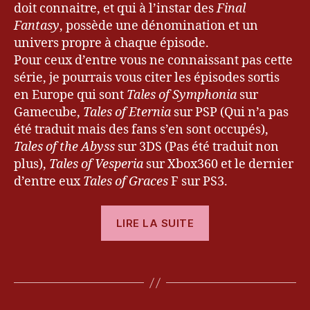
doit connaitre, et qui à l’instar des
Final
Fantasy
, possède une dénomination et un
univers propre à chaque épisode.
Pour ceux d’entre vous ne connaissant pas cette
série, je pourrais vous citer les épisodes sortis
en Europe qui sont
Tales of Symphonia
sur
Gamecube,
Tales of Eternia
sur PSP (Qui n’a pas
P
été traduit mais des fans s’en sont occupés),
S
Tales of the Abyss
sur 3DS (Pas été traduit non
3
,
plus),
T
Tales of Vesperia
sur Xbox360 et le dernier
al
d’entre eux
Tales of Graces
F sur PS3.
e
s
« [Test]
LIRE LA SUITE
of
Tales
G
2
of
ra
8
Étiquettes
Graces
c
s
e
f »
e
s
p