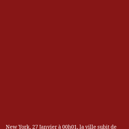
C
a
rl
a
V
al
e
n
ti
,
F
a
New York, 27 Janvier à 00h01, la ville subit de