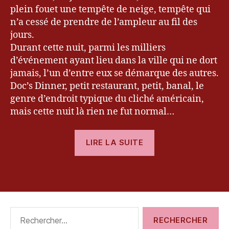
h
plein fouet une tempête de neige, tempête qui
r
n’a cessé de prendre de l’ampleur au fil des
e
jours.
n
Durant cette nuit, parmi les milliers
h
ei
d’événement ayant lieu dans la ville qui ne dort
t
,
jamais, l’un d’entre eux se démarque des autres.
L
Doc’s Dinner, petit restaurant, petit, banal, le
u
genre d’endroit typique du cliché américain,
c
mais cette nuit là rien ne fut normal…
a
s
« [Test]
K
LIRE LA SUITE
a
Fahrenheit »
n
e
,
Étiquettes
P
C
,
Rechercher :
P
S