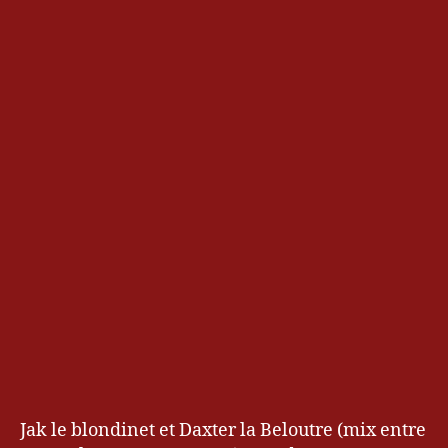
d
e
n
t
E
vi
l
Jak le blondinet et Daxter la Beloutre (mix entre