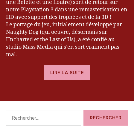
H
une Belette et une Loutre) sont de retour sur
D
notre Playstation 3 dans une remasterisation en
,
HD avec support des trophées et de la 3D !
J
Le portage du jeu, initialement développé par
a
Naughty Dog (qui oeuvre, désormais sur
k
Uncharted et the Last of Us), a été confié au
&
studio Mass Media qui s’en sort vraiment pas
D
a
mal.
x
t
« [Test]
LIRE LA SUITE
e
The
r
Jak
T
Étiquettes
and
ri
l
Daxter
o
Trilogy »
g
Rechercher :
y
,
P