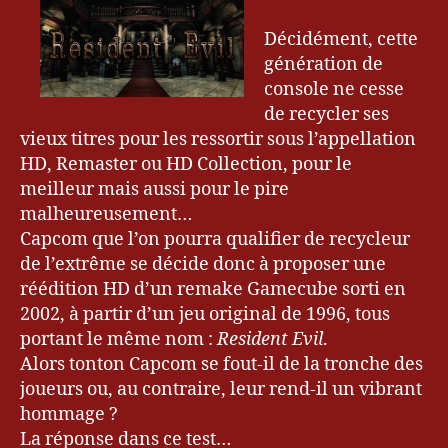
Remaster
5
Décidément, cette
génération de
Bl
console ne cesse
o
de recycler ses
g
vieux titres pour les ressortir sous l’appellation
u
e
HD, Remaster ou HD Collection, pour le
u
meilleur mais aussi pour le pire
r
malheureusement…
&
Capcom que l’on pourra qualifier de recycleur
G
de l’extrême se décide donc à proposer une
a
réédition HD d’un remake Gamecube sorti en
m
2002, à partir d’un jeu original de 1996, tous
er
,
portant le même nom :
Resident Evil
.
C
Alors tonton Capcom se fout-il de la tronche des
a
joueurs ou, au contraire, leur rend-il un vibrant
p
hommage ?
c
La réponse dans ce test…
o