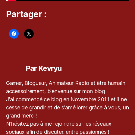
b
a
Partager :
t
,
D
e
a
d
o
Étiquettes
r
Al
Par Kevryu
iv
e
5
,
Gamer, Blogueur, Animateur Radio et être humain
P
accessoirement, bienvenue sur mon blog !
S
J'ai commencé ce blog en Novembre 2011 et il ne
3
,
cesse de grandir et de s'améliorer grâce à vous, un
T
e
grand merci !
st
N'hésitez pas à me rejoindre sur les réseaux
sociaux afin de discuter. entre passionnés !