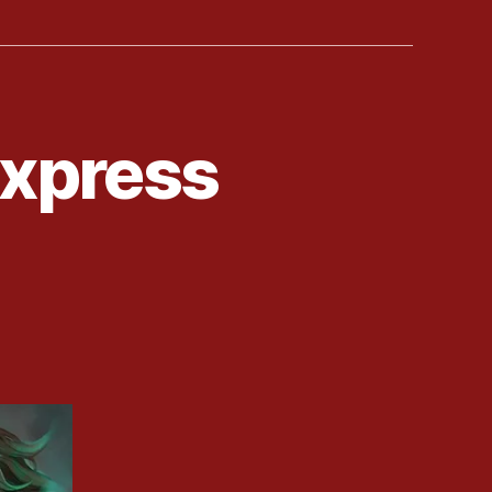
Express
is