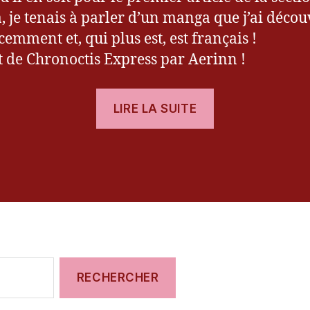
 je tenais à parler d’un manga que j’ai décou
cemment et, qui plus est, est français !
git de Chronoctis Express par Aerinn !
« [Manga]
LIRE LA SUITE
Chronoctis
Express »
es