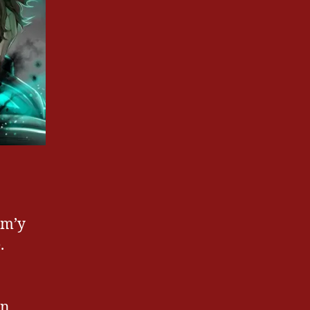
 m’y
.
on