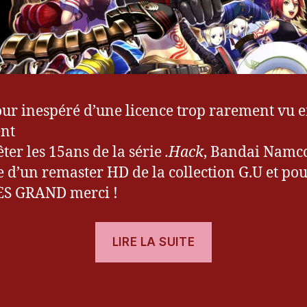
our inespéré d’une licence trop rarement vu 
nt
êter les 15ans de la série
.Hack
, Bandai Namc
ie d’un remaster HD de la collection G.U et pou
ÈS GRAND merci !
« [Test]
LIRE LA SUITE
.Hack//G.U
Last
es
Recode »