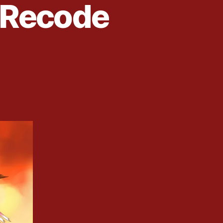
t Recode
.U