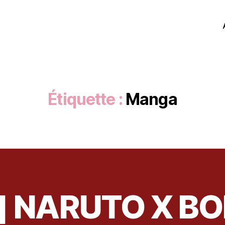
Étiquette :
Manga
t] NARUTO X B