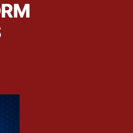
TORM
S
TIONS