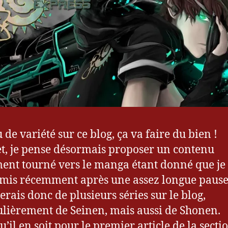
 de variété sur ce blog, ça va faire du bien !
et, je pense désormais proposer un contenu
ent tourné vers le manga étant donné que je
emis récemment après une assez longue pause
erais donc de plusieurs séries sur le blog,
ulièrement de Seinen, mais aussi de Shonen.
’il en soit pour le premier article de la secti