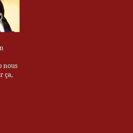
en
o nous
r ça,