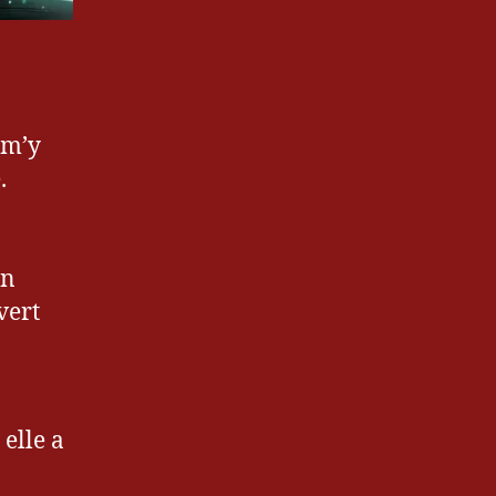
 m’y
.
on
vert
elle a