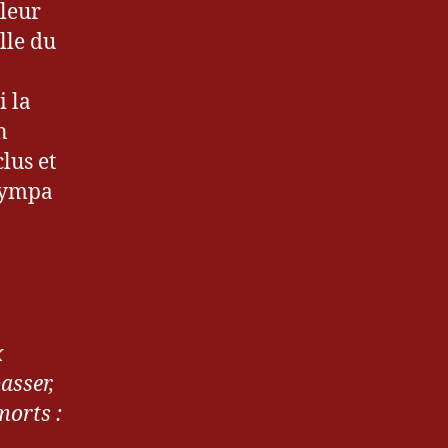
lleur
lle du
i la
n
lus et
 sympa
x
asser,
morts :