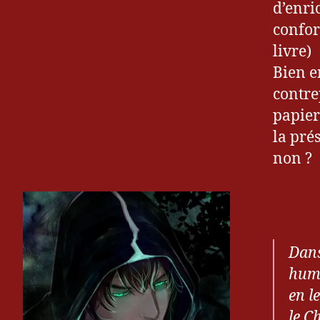
d’enri
confor
livre)
Bien e
contre
papier
la pré
non ?
Dans
huma
en l
le C