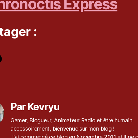
Chronoctis Express
tager :
es
Par Kevryu
Gamer, Blogueur, Animateur Radio et être humain
accessoirement, bienvenue sur mon blog !
J'ai commencé ce blog en Novembre 2011 et il ne 