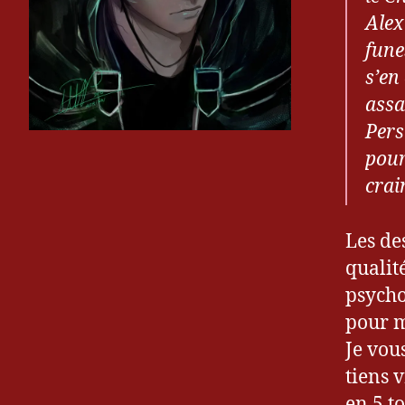
Alex
fune
s’en
assa
Pers
pour
crai
Les de
qualit
psycho
pour m
Je vous
tiens 
en 5 t