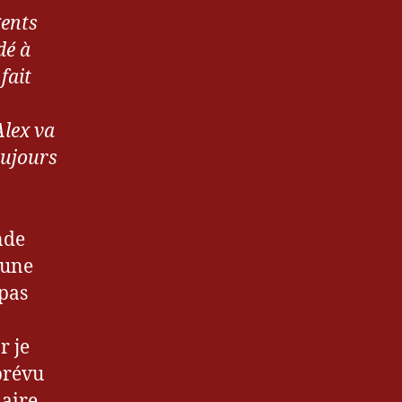
gents
dé à
fait
Alex va
oujours
nde
 une
 pas
r je
prévu
aire,