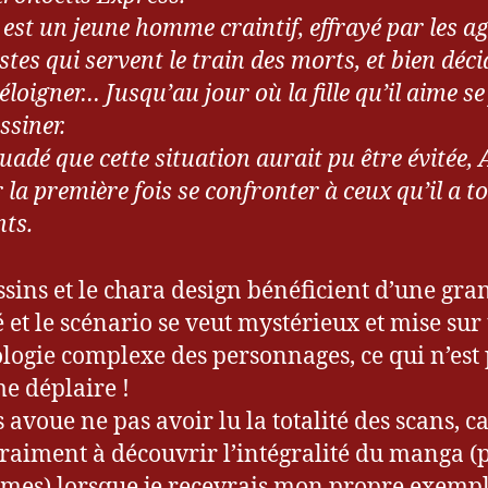
 est un jeune homme craintif, effrayé par les a
stes qui servent le train des morts, et bien déci
 éloigner… Jusqu’au jour où la fille qu’il aime se 
ssiner.
uadé que cette situation aurait pu être évitée, 
 la première fois se confronter à ceux qu’il a t
nts.
ssins et le chara design bénéficient d’une gra
é et le scénario se veut mystérieux et mise sur
logie complexe des personnages, ce qui n’est
e déplaire !
 avoue ne pas avoir lu la totalité des scans, ca
vraiment à découvrir l’intégralité du manga (
omes) lorsque je recevrais mon propre exempl