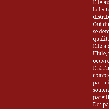
Elle a
la lec
distri
Qui di
se dém
qualité
Elle a
Ulule,
oeuvre
Et à l’
compte
partic
souten
pareill
Des pa