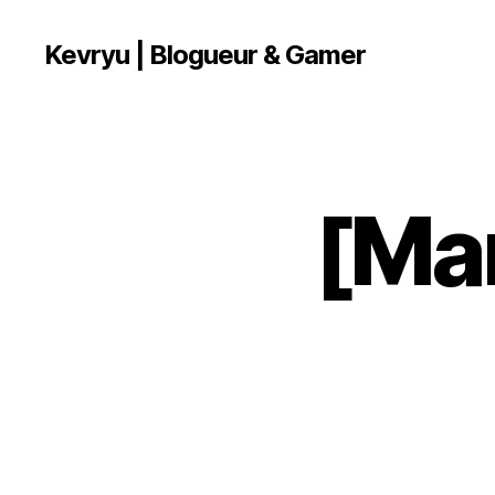
Kevryu | Blogueur & Gamer
[Ma
M
Catégories
A
N
G
A