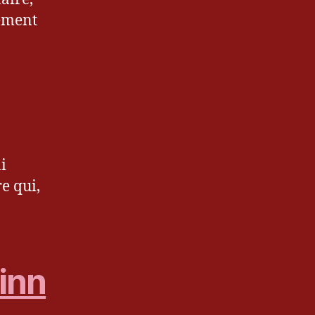
rement
i
e qui,
rinn