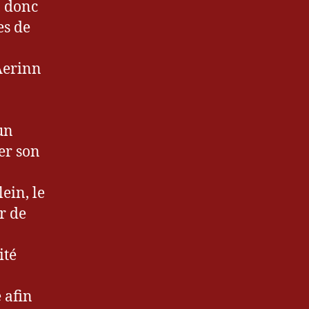
, donc
es de
 Aerinn
un
ter son
lein, le
r de
ité
 afin