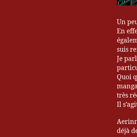
Un peu
En eff
égalem
suis r
Je parl
partic
Quoi qu
manga,
très ré
Il s’a
Aerinn
déjà d