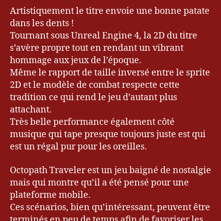
Artistiquement le titre envoie une bonne patate
dans les dents !
Tournant sous Unreal Engine 4, la 2D du titre
s’avère propre tout en rendant un vibrant
bl
o
hommage aux jeux de l’époque.
g
,
Même le rapport de taille inversé entre le sprite
Bl
2D et le modèle de combat respecte cette
o
tradition ce qui rend le jeu d’autant plus
g
attachant.
u
Très belle performance également côté
e
musique qui tape presque toujours juste est qui
ur
est un régal pur pour les oreilles.
,
B
r
Octopath Traveler est un jeu baigné de nostalgie
a
mais qui montre qu’il a été pensé pour une
v
plateforme mobile.
el
Ces scénarios, bien qu’intéressant, peuvent être
y
terminés en peu de temps afin de favoriser les