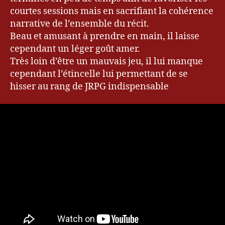
D
courtes sessions mais en sacrifiant la cohérence
e
narrative de l’ensemble du récit.
f
a
Beau et amusant à prendre en main, il laisse
ul
cependant un léger goût amer.
t
,
Très loin d’être un mauvais jeu, il lui manque
Fi
cependant l’étincelle lui permettant de se
n
hisser au rang de JRPG indispensable
al
F
a
n
t
a
s
y
,
G
a
m
er
,