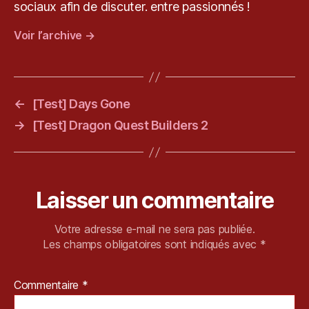
t
sociaux afin de discuter. entre passionnés !
o
Voir l’archive
→
p
a
t
h
T
←
[Test] Days Gone
r
→
[Test] Dragon Quest Builders 2
a
v
el
er
,
Laisser un commentaire
P
C
Votre adresse e-mail ne sera pas publiée.
,
Les champs obligatoires sont indiqués avec
*
R
P
G
Commentaire
*
,