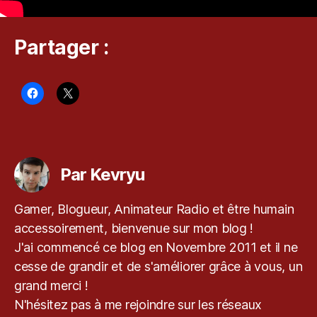
J
R
Partager :
P
G
,
k
e
v
r
Étiquettes
y
u
,
Par Kevryu
N
in
Gamer, Blogueur, Animateur Radio et être humain
t
accessoirement, bienvenue sur mon blog !
e
n
J'ai commencé ce blog en Novembre 2011 et il ne
d
cesse de grandir et de s'améliorer grâce à vous, un
o
,
grand merci !
O
N'hésitez pas à me rejoindre sur les réseaux
c