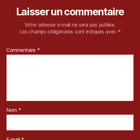
P
Laisser un commentaire
G
,
Votre adresse e-mail ne sera pas publiée.
S
Les champs obligatoires sont indiqués avec
*
o
n
y
,
Commentaire
*
S
q
u
a
r
e
E
ni
x
,
Nom
*
T
e
st
E-mail
*