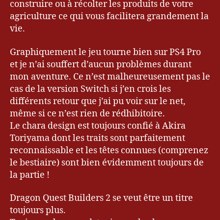
construire ou à récolter les produits de votre
g
agriculture ce qui vous facilitera grandement la
u
vie.
e
ur
Graphiquement le jeu tourne bien sur PS4 Pro
,
et je n’ai souffert d’aucun problèmes durant
B
ui
mon aventure. Ce n’est malheureusement pas le
ld
cas de la version Switch si j’en crois les
e
différents retour que j’ai pu voir sur le net,
rs
même si ce n’est rien de rédhibitoire.
,
Le chara design est toujours confié à Akira
D
Toriyama dont les traits sont parfaitement
Q
reconnaissable et les têtes connues (comprenez
B
,
D
le bestiaire) sont bien évidemment toujours de
r
la partie !
a
g
Dragon Quest Builders 2 se veut être un titre
o
toujours plus.
n