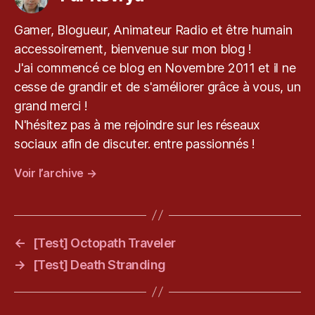
r
y
Gamer, Blogueur, Animateur Radio et être humain
u
,
accessoirement, bienvenue sur mon blog !
M
in
J'ai commencé ce blog en Novembre 2011 et il ne
e
cesse de grandir et de s'améliorer grâce à vous, un
c
grand merci !
r
N'hésitez pas à me rejoindre sur les réseaux
a
ft
sociaux afin de discuter. entre passionnés !
,
Voir l’archive
→
P
S
4
,
R
e
←
[Test] Octopath Traveler
vi
→
[Test] Death Stranding
e
w
,
R