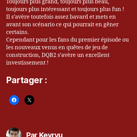
Toujours plus grand, toujours plus beau,
Q
toujours plus intéressant et toujours plus fun !
u
Il s’avère toutefois assez bavard et mets en
e
avant son scénario ce qui pourrait en gêner
st
,
certains.
G
Cependant pour les fans du premier épisode ou
a
les nouveaux venus en quêtes de jeu de
m
construction, DQB2 s’avère un excellent
er
investissement !
,
je
Partager :
u
x
vi
d
é
o
,
k
Étiquettes
e
v
Par Kevryu