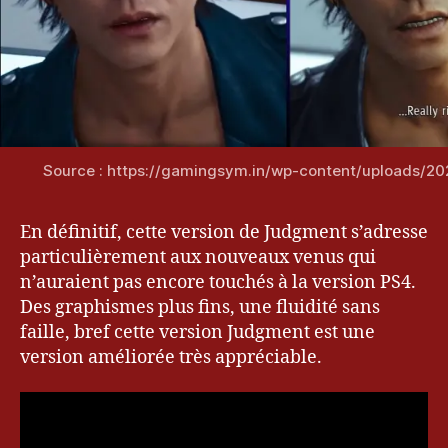
G
a
m
er
,
J
u
d
Source : https://gamingsym.in/wp-content/uploads/20
g
m
e
En définitif, cette version de Judgment s’adresse
n
particulièrement aux nouveaux venus qui
t
,
n’auraient pas encore touchés à la version PS4.
K
Des graphismes plus fins, une fluidité sans
a
faille, bref cette version Judgment est une
m
version améliorée très appréciable.
u
r
o
c