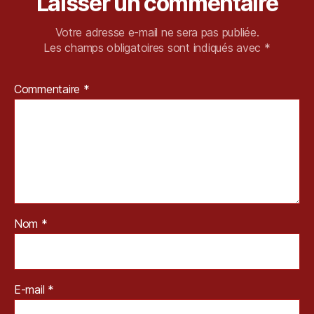
Laisser un commentaire
k
y
Votre adresse e-mail ne sera pas publiée.
o
,
Les champs obligatoires sont indiqués avec
*
x
b
o
Commentaire
*
x
,
Y
a
g
a
m
i
,
Y
a
Nom
*
k
u
z
a
E-mail
*