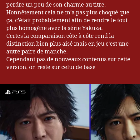
perdre un peu de son charme au titre.
Honnêtement cela ne m’a pas plus choqué que
ça, c’était probablement afin de rendre le tout
plus homogène avec la série Yakuza.
Certes la comparaison côte à côte rend la
distinction bien plus aisé mais en jeu c’est une
autre paire de manche.
Cependant pas de nouveaux contenus sur cette
version, on reste sur celui de base
Bl
o
g
u
e
ur
,