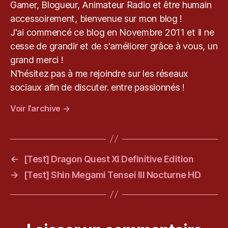
Gamer, Blogueur, Animateur Radio et être humain
R
accessoirement, bienvenue sur mon blog !
G
G
J'ai commencé ce blog en Novembre 2011 et il ne
S
cesse de grandir et de s'améliorer grâce à vous, un
t
grand merci !
u
N'hésitez pas à me rejoindre sur les réseaux
di
o
,
sociaux afin de discuter. entre passionnés !
S
Voir l’archive
→
e
g
a
,
S
e
←
[Test] Dragon Quest XI Definitive Edition
ri
→
[Test] Shin Megami Tensei III Nocturne HD
e
s
X
,
T
o