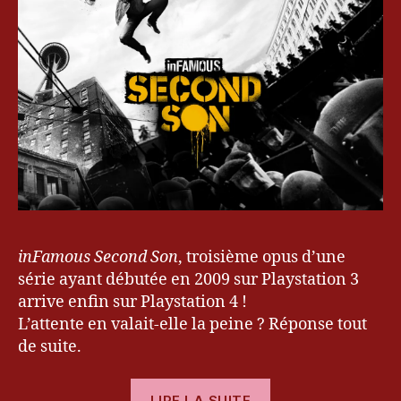
e
o
e
r
n
,
u
P
S
r
u
o
&
n
n
G
c
y
,
a
h
,
S
m
T
u
er
e
c
,
st
k
in
e
F
r
a
P
m
inFamous Second Son
, troisième opus d’une
u
o
série ayant débutée en 2009 sur Playstation 3
n
u
arrive enfin sur Playstation 4 !
c
s
,
L’attente en valait-elle la peine ? Réponse tout
h
k
de suite.
e
v
« [Test]
r
LIRE LA SUITE