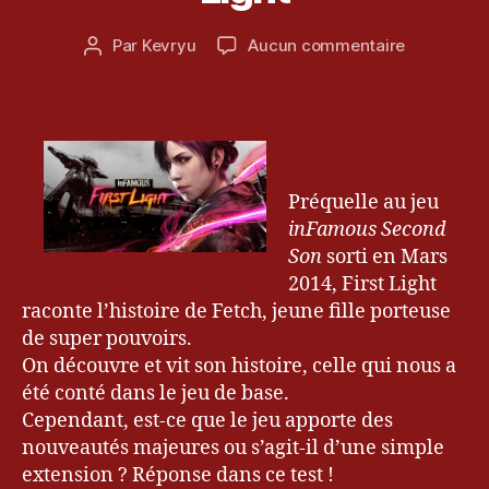
c
G
ai
o
Date
a
sur
Par
Kevryu
Aucun commentaire
2
Auteur
m
de
m
[Test]
0
de
,
l’article
er
inFamous
1
l’article
le
,
First
5
bl
Fi
Light
o
rs
g
t
d
Préquelle au jeu
Li
e
inFamous Second
g
k
h
Son
sorti en Mars
e
t
,
2014, First Light
v
in
raconte l’histoire de Fetch, jeune fille porteuse
r
F
de super pouvoirs.
y
a
u
,
On découvre et vit son histoire, celle qui nous a
m
Pl
été conté dans le jeu de base.
o
a
Cependant, est-ce que le jeu apporte des
u
y
nouveautés majeures ou s’agit-il d’une simple
s
,
st
k
extension ? Réponse dans ce test !
a