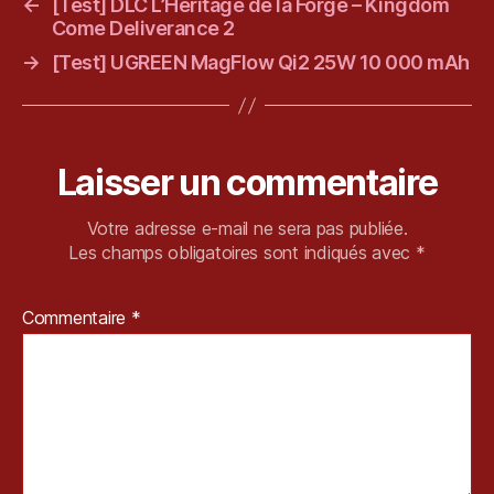
←
[Test] DLC L’Héritage de la Forge – Kingdom
v
Come Deliverance 2
r
y
→
[Test] UGREEN MagFlow Qi2 25W 10 000 mAh
u
,
Pl
a
y
Laisser un commentaire
st
a
ti
Votre adresse e-mail ne sera pas publiée.
o
Les champs obligatoires sont indiqués avec
*
n
,
P
Commentaire
*
S
5
,
R
e
vi
e
w
,