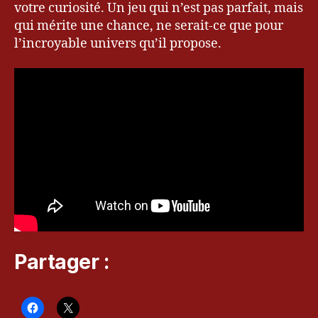
votre curiosité. Un jeu qui n’est pas parfait, mais
o
qui mérite une chance, ne serait-ce que pour
st
l’incroyable univers qu’il propose.
o
f
Y
o
t
ei
,
je
u
x
vi
d
é
o
,
Partager :
k
e
v
r