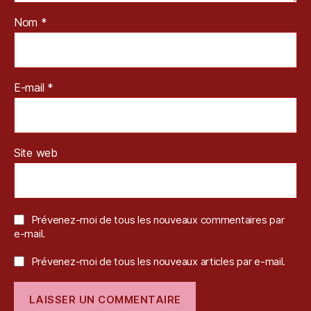
S
Nom
*
o
n
y
,
S
E-mail
*
u
c
k
e
r
Site web
P
u
n
c
Prévenez-moi de tous les nouveaux commentaires par
h
,
e-mail.
T
e
Prévenez-moi de tous les nouveaux articles par e-mail.
st