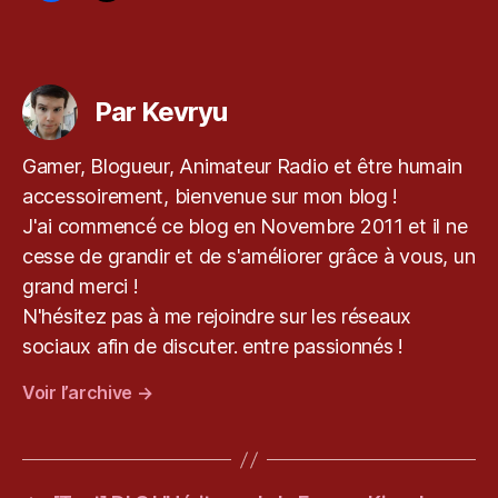
y
u
,
Étiquettes
k
e
Par Kevryu
v
r
y
Gamer, Blogueur, Animateur Radio et être humain
u.
accessoirement, bienvenue sur mon blog !
c
J'ai commencé ce blog en Novembre 2011 et il ne
o
cesse de grandir et de s'améliorer grâce à vous, un
m
,
grand merci !
le
N'hésitez pas à me rejoindre sur les réseaux
bl
sociaux afin de discuter. entre passionnés !
o
g
Voir l’archive
→
d
e
k
e