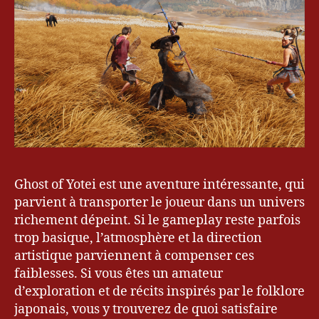
e
u
r
&
G
a
m
er
,
G
a
m
Ghost of Yotei est une aventure intéressante, qui
er
parvient à transporter le joueur dans un univers
,
richement dépeint. Si le gameplay reste parfois
G
trop basique, l’atmosphère et la direction
a
artistique parviennent à compenser ces
m
in
faiblesses. Si vous êtes un amateur
g
,
d’exploration et de récits inspirés par le folklore
G
japonais, vous y trouverez de quoi satisfaire
h