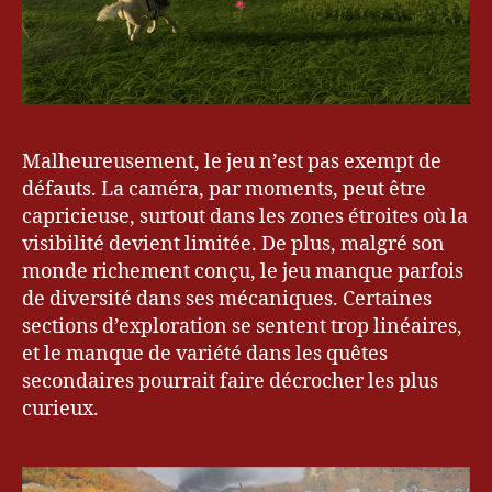
Malheureusement, le jeu n’est pas exempt de
bl
o
défauts. La caméra, par moments, peut être
g
,
capricieuse, surtout dans les zones étroites où la
Bl
visibilité devient limitée. De plus, malgré son
o
monde richement conçu, le jeu manque parfois
g
de diversité dans ses mécaniques. Certaines
u
sections d’exploration se sentent trop linéaires,
e
et le manque de variété dans les quêtes
ur
,
secondaires pourrait faire décrocher les plus
Bl
curieux.
o
g
u