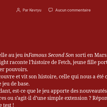
ai
Date
sur
Par
Kevryu
Aucun commentaire
2
Auteur
de
[Test]
0
de
l’article
inFamou
1
l’article
First
5
Light
lle au jeu
inFamous Second Son
sorti en Mars
ight raconte l’histoire de Fetch, jeune fille po
er pouvoirs.
ouvre et vit son histoire, celle qui nous a été 
e jeu de base.
ant, est-ce que le jeu apporte des nouveautés
es ou s’agit-il d’une simple extension ? Répo
 test !