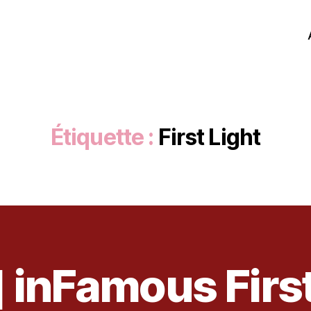
Étiquette :
First Light
] inFamous First
2
4
m