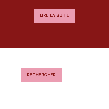
« [Test]
LIRE LA SUITE
inFamous
First
es
Light »