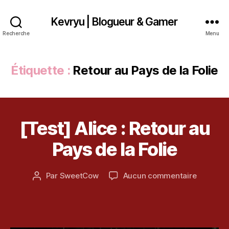
Kevryu | Blogueur & Gamer
Recherche
Menu
Étiquette :
Retour au Pays de la Folie
1
9
[Test] Alice : Retour au
Catégories
T
o
E
c
S
Pays de la Folie
t
T
o
b
Date
sur
Par
SweetCow
Aucun commentaire
Auteur
r
de
[Test]
de
e
l’article
Alice
l’article
2
:
0
Retour
1