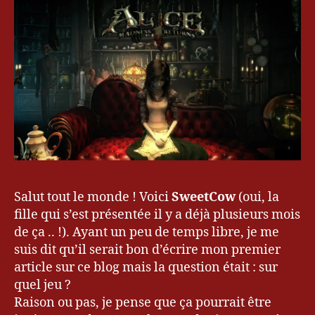
au
2
Pays
de
la
Folie
Al
ic
e
,
A
m
Salut tout le monde ! Voici
e
SweetCow
(oui, la
ri
fille qui s’est présentée il y a déjà plusieurs mois
c
de ça .. !). Ayant un peu de temps libre, je me
a
suis dit qu’il serait bon d’écrire mon premier
n
article sur ce blog mais la question était : sur
M
quel jeu ?
c
Raison ou pas, je pense que ça pourrait être
g