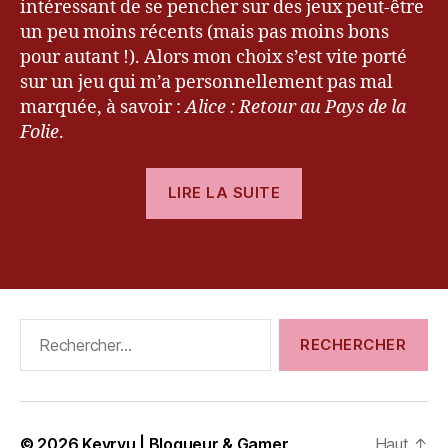
intéressant de se pencher sur des jeux peut-être
e
e'
un peu moins récents (mais pas moins bons
s
,
pour autant !). Alors mon choix s’est vite porté
P
sur un jeu qui m’a personnellement pas mal
C
marquée, à savoir :
Alice : Retour au Pays de la
,
Folie
.
P
S
« [Test]
3
,
LIRE LA SUITE
R
Alice
e
:
t
Étiquettes
Retour
o
au
u
Pays
r
Rechercher :
a
de
u
la
P
Folie »
a
y
© 2026
Kevryu | Blogueur & Gamer
Haut
↑
s