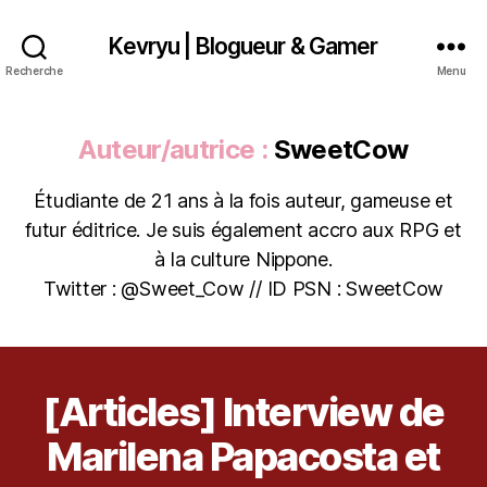
Kevryu | Blogueur & Gamer
Recherche
Menu
Auteur/autrice :
SweetCow
Étudiante de 21 ans à la fois auteur, gameuse et
futur éditrice. Je suis également accro aux RPG et
à la culture Nippone.
Twitter : @Sweet_Cow // ID PSN : SweetCow
d
e
a
d
o
[Articles] Interview de
Catégories
A
R
r
T
2
Marilena Papacosta et
al
I
6
iv
C
a