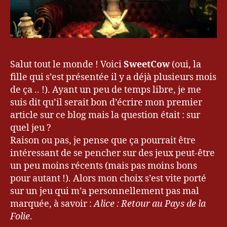
k
Al
o
ic
ei
e
,
e
A
u
m
r
Salut tout le monde ! Voici
e
SweetCow
(oui, la
o
ri
fille qui s’est présentée il y a déjà plusieurs mois
p
c
de ça .. !). Ayant un peu de temps libre, je me
e
a
suis dit qu’il serait bon d’écrire mon premier
n
article sur ce blog mais la question était : sur
M
quel jeu ?
c
Raison ou pas, je pense que ça pourrait être
g
intéressant de se pencher sur des jeux peut-être
e
e'
un peu moins récents (mais pas moins bons
s
,
pour autant !). Alors mon choix s’est vite porté
P
sur un jeu qui m’a personnellement pas mal
C
marquée, à savoir :
Alice : Retour au Pays de la
,
Folie
.
P