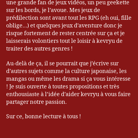
une grande fan de jeux vidéos, un peu geekette
S
sur les bords, je l’avoue. Mes jeux de
w
prédilection sont avant tout les RPG (eh oui, fille
e
oblige…) et quelques jeux d’aventure donc je
e
risque fortement de rester centrée sur ça et je
t
C
laisserais volontiers tout le loisir à kevryu de
o
traiter des autres genres !
N
w
o
Au-delà de ça, il se pourrait que j’écrive sur
u
d’autres sujets comme la culture japonaise, les
v
mangas ou même les drama si ça vous intéresse
e
ll
! Je suis ouverte à toutes propositions et très
e
enthousiaste à l’idée d’aider kevryu à vous faire
a
partager notre passion.
rr
i
Sur ce, bonne lecture à tous !
v
a
Étiquettes
n