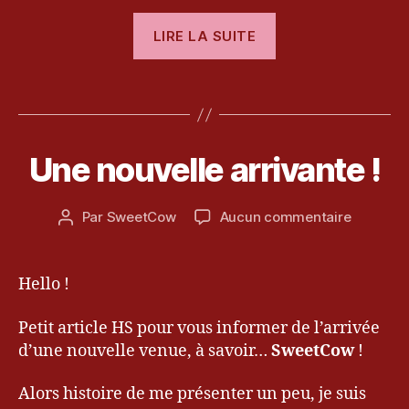
S
« [Test]
3
,
LIRE LA SUITE
R
Alice
e
:
t
Étiquettes
Retour
o
2
au
u
5
Pays
r
a
Une nouvelle arrivante !
Catégories
A
a
de
P
v
u
R
la
ri
O
P
Date
sur
Par
SweetCow
Aucun commentaire
l
Auteur
Folie »
P
a
de
Une
2
O
de
y
l’article
S
nouvelle
0
l’article
s
arrivant
1
Hello !
d
!
2
e
Petit article HS pour vous informer de l’arrivée
la
F
d’une nouvelle venue, à savoir…
SweetCow
!
ol
ie
Alors histoire de me présenter un peu, je suis
,