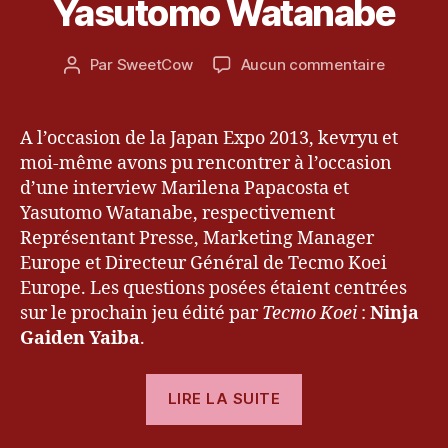
Yasutomo Watanabe
e
L
o
E
5
S
û
ul
Date
sur
Par
SweetCow
Aucun commentaire
t
Auteur
ti
de
[Articles]
2
de
m
l’article
Intervie
0
l’article
a
de
1
t
A l’occasion de la Japan Expo 2013, kevryu et
Marilena
3
e
,
moi-même avons pu rencontrer à l’occasion
Papacos
in
d’une interview Marilena Papacosta et
et
t
Yasutomo Watanabe, respectivement
Yasutom
e
Représentant Presse, Marketing Manager
Watanab
r
Europe et Directeur Général de Tecmo Koei
vi
Europe. Les questions posées étaient centrées
e
sur le prochain jeu édité par
w
Tecmo Koei
:
Ninja
,
Gaiden Yaiba
.
K
o
« [Articles]
LIRE LA SUITE
c
Interview
h
de
M