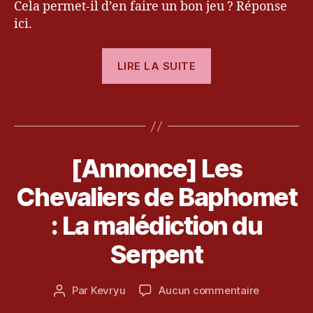
Cela permet-il d’en faire un bon jeu ? Réponse
y
u
,
ici.
ki
c
« [Test]
LIRE LA SUITE
k
Les
st
Chevaliers
a
Étiquettes
de
rt
er
Baphomet
,
–
L
[Annonce] Les
Catégories
D
La
I
a
V
Malédiction
Chevaliers de Baphomet
M
E
al
du
R
2
: La malédiction du
é
S
Serpent »
4
di
a
Serpent
c
o
ti
û
o
Date
sur
Par
Kevryu
Aucun commentaire
t
Auteur
n
de
[Annonce]
2
de
d