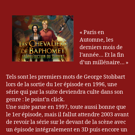
o
Les
l’article
1
g
Chevaliers
4
u
de
e
Baphomet
u
–
« Paris en
r
La
Automne, les
&
Malédictio
G
derniers mois de
du
a
l’année… Et la fin
Serpent
m
d’un millénaire… »
er
,
Tels sont les premiers mots de George Stobbart
B
lors de la sortie du 1er épisode en 1996, une
r
série qui par la suite deviendra culte dans son
o
genre : le point’n click.
k
Une suite parue en 1997, toute aussi bonne que
e
n
le 1er épisode, mais il fallut attendre 2003 avant
S
de revoir la série sur le devant de la scène avec
w
un épisode intégralement en 3D puis encore un
o