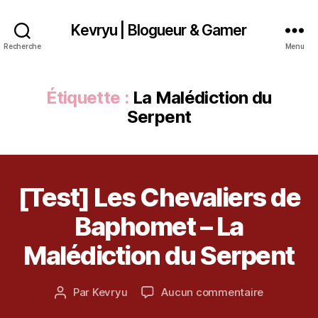
Kevryu | Blogueur & Gamer
Recherche
Menu
Étiquette :
La Malédiction du
Serpent
[Test] Les Chevaliers de
Catégories
T
E
S
Baphomet – La
4
T
a
Malédiction du Serpent
o
û
t
Date
5
,
sur
Par
Kevryu
Aucun commentaire
Auteur
2
de
Bl
[Test]
de
0
l’article