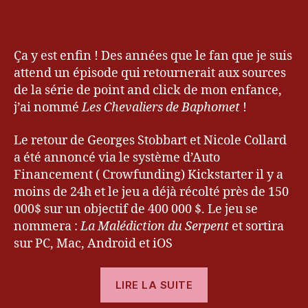
B
o
a
r
p
d
,
h
Ça y est enfin ! Des années que le fan que je suis
ki
o
attend un épisode qui retournerait aux sources
c
m
k
de la série de point and click de mon enfance,
e
st
j’ai nommé
Les Chevaliers de Baphomet
!
t
,
a
R
rt
Le retour de Georges Stobbart et Nicole Collard
e
er
a été annoncé via le système d’Auto
v
,
Financement ( Crowfunding) Kickstarter il y a
ol
L
moins de 24h et le jeu a déjà récolté près de 150
u
a
ti
000$ sur un objectif de 400 000 $. Le jeu se
M
o
nommera :
al
La Malédiction du Serpent
et sortira
n
é
sur PC, Mac, Android et iOS
di
c
« [Annonce]
LIRE LA SUITE
ti
Les
o