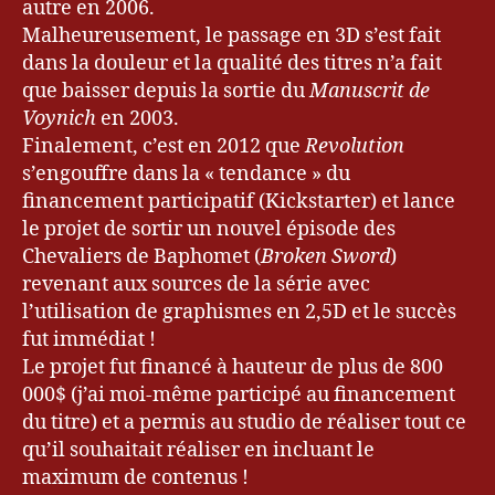
autre en 2006.
r
Malheureusement, le passage en 3D s’est fait
d
,
dans la douleur et la qualité des titres n’a fait
G
que baisser depuis la sortie du
Manuscrit de
e
o
Voynich
en 2003.
r
Finalement, c’est en 2012 que
Revolution
g
s’engouffre dans la « tendance » du
e
financement participatif (Kickstarter) et lance
S
le projet de sortir un nouvel épisode des
t
Chevaliers de Baphomet (
Broken Sword
)
o
revenant aux sources de la série avec
b
b
l’utilisation de graphismes en 2,5D et le succès
a
fut immédiat !
rt
Le projet fut financé à hauteur de plus de 800
,
000$ (j’ai moi-même participé au financement
k
du titre) et a permis au studio de réaliser tout ce
e
qu’il souhaitait réaliser en incluant le
v
maximum de contenus !
r