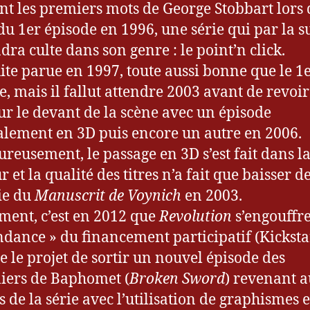
ont les premiers mots de George Stobbart lors 
 du 1er épisode en 1996, une série qui par la s
dra culte dans son genre : le point’n click.
ite parue en 1997, toute aussi bonne que le 1
e, mais il fallut attendre 2003 avant de revoir
sur le devant de la scène avec un épisode
alement en 3D puis encore un autre en 2006.
reusement, le passage en 3D s’est fait dans l
 et la qualité des titres n’a fait que baisser d
tie du
Manuscrit de Voynich
en 2003.
ment, c’est en 2012 que
Revolution
s’engouffr
endance » du financement participatif (Kicksta
ce le projet de sortir un nouvel épisode des
iers de Baphomet (
Broken Sword
) revenant 
s de la série avec l’utilisation de graphismes 