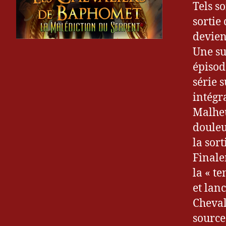
Tels s
n
sortie
S
devien
w
o
Une su
r
épisod
d
série 
,
intégr
G
e
Malheu
o
douleur
r
la sor
g
Finale
e
S
la « t
t
et lan
o
Cheval
b
source
b