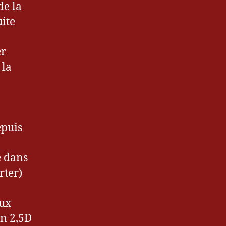
de la
uite
er
 la
a
epuis
e dans
rter)
aux
en 2,5D