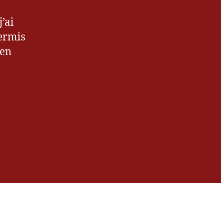
’ai
ermis
 en