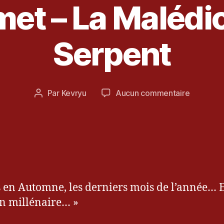
et – La Malédic
4
Serpent
a
o
û
t
Date
sur
Par
Kevryu
Aucun commentaire
Auteur
2
de
[Test]
de
0
l’article
Les
l’article
1
Chevalie
4
de
Baphome
–
La
s en Automne, les derniers mois de l’année… E
Malédict
du
un millénaire… »
Serpent