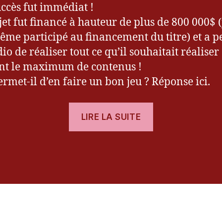
succès fut immédiat !
jet fut financé à hauteur de plus de 800 000$ (j
me participé au financement du titre) et a p
io de réaliser tout ce qu’il souhaitait réaliser
nt le maximum de contenus !
ermet-il d’en faire un bon jeu ? Réponse ici.
« [Test]
LIRE LA SUITE
Les
Chevaliers
es
de
Baphomet
–
La
Malédiction