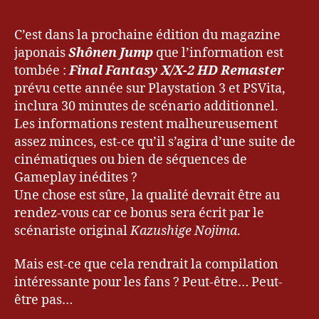
,
2
l’article
Final
l’article
k
0
Fantasy
C’est dans la prochaine édition du magazine
e
1
X/X-
v
japonais
Shônen Jump
que l’information est
3
2
r
tombée :
Final Fantasy X/X-2 HD Remaster
HD
y
prévu cette année sur Playstation 3 et PSVita,
:
u
,
inclura 30 minutes de scénario additionnel.
30
S
Les informations restent malheureusement
minutes
q
de
assez minces, est-ce qu’il s’agira d’une suite de
u
plus
cinématiques ou bien de séquences de
a
annoncées
r
Gameplay inédites ?
!
e
Une chose est sûre, la qualité devrait être au
E
rendez-vous car ce bonus sera écrit par le
ni
scénariste original
Kazushige Nojima
.
x
Mais est-ce que cela rendrait la compilation
intéressante pour les fans ? Peut-être… Peut-
être pas…
Fi
n