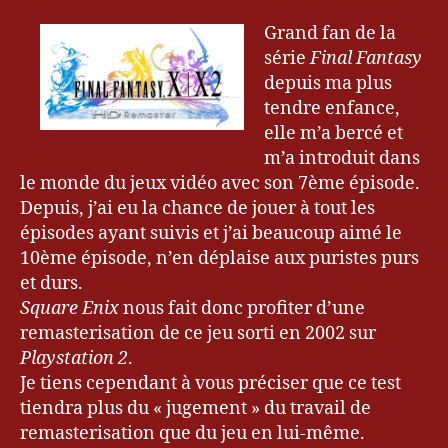
Fantasy
0
X
1
Grand fan de la
HD
4
série
Final Fantasy
Bl
Remaster
depuis ma plus
o
sur
tendre enfance,
g
PS3-
u
elle m’a bercé et
Vita
e
m’a introduit dans
r
le monde du jeux vidéo avec son 7ème épisode.
&
Depuis, j’ai eu la chance de jouer à tout les
G
épisodes ayant suivis et j’ai beaucoup aimé le
a
10ème épisode, n’en déplaise aux puristes purs
m
et durs.
er
,
Square Enix
nous fait donc profiter d’une
F
remasterisation de ce jeu sorti en 2002 sur
F
Playstation 2
.
X
,
Je tiens cependant à vous préciser que ce test
F
tiendra plus du « jugement » du travail de
F
remasterisation que du jeu en lui-même.
X