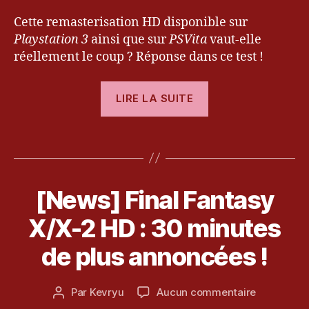
2
,
Cette remasterisation HD disponible sur
Fi
Playstation 3
n
ainsi que sur
PSVita
vaut-elle
al
réellement le coup ? Réponse dans ce test !
F
a
« [Test]
LIRE LA SUITE
n
Final
t
Fantasy
a
Étiquettes
X
s
y
HD
X
,
Remaster
H
[News] Final Fantasy
Catégories
A
sur
R
D
3
T
PS3-
X/X-2 HD : 30 minutes
R
j
I
e
Vita »
u
C
de plus annoncées !
m
L
il
E
a
l
S
st
e
Date
sur
Par
Kevryu
Aucun commentaire
Auteur
er
t
de
[News]
de