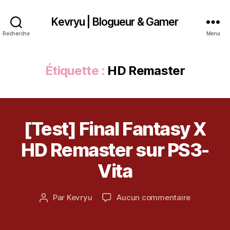
Kevryu | Blogueur & Gamer
Recherche
Menu
Étiquette :
HD Remaster
[Test] Final Fantasy X
Catégories
T
2
E
S
2
HD Remaster sur PS3-
T
j
u
Vita
il
l
Date
sur
Par
Kevryu
Aucun commentaire
e
Auteur
de
[Test]
t
de
l’article
Final
2
l’article