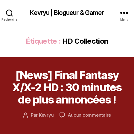
Kevryu | Blogueur & Gamer
Recherche
Menu
Étiquette :
HD Collection
[News] Final Fantasy
Catégories
A
R
3
T
X/X-2 HD : 30 minutes
j
I
u
C
de plus annoncées !
L
il
E
l
S
e
Date
sur
Par
Kevryu
Aucun commentaire
Auteur
t
de
[News]
de
2
l’article
Final
l’article
0