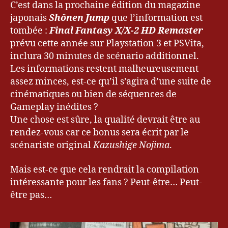
Fantasy
C’est dans la prochaine édition du magazine
1
X/X-
japonais
Shônen Jump
que l’information est
3
2
tombée :
Final Fantasy X/X-2 HD Remaster
HD
prévu cette année sur Playstation 3 et PSVita,
:
inclura 30 minutes de scénario additionnel.
30
Les informations restent malheureusement
minutes
de
assez minces, est-ce qu’il s’agira d’une suite de
plus
cinématiques ou bien de séquences de
annoncées
Gameplay inédites ?
!
Une chose est sûre, la qualité devrait être au
rendez-vous car ce bonus sera écrit par le
scénariste original
Kazushige Nojima
.
Mais est-ce que cela rendrait la compilation
intéressante pour les fans ? Peut-être… Peut-
être pas…
Fi
n
al
F