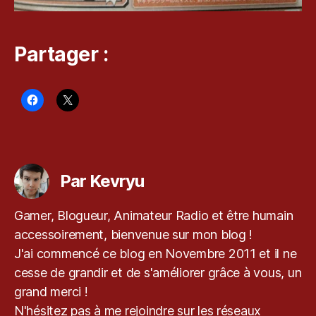
H
D
R
Partager :
e
m
a
st
er
,
k
Étiquettes
e
v
Par Kevryu
r
y
Gamer, Blogueur, Animateur Radio et être humain
u
,
accessoirement, bienvenue sur mon blog !
le
bl
J'ai commencé ce blog en Novembre 2011 et il ne
o
cesse de grandir et de s'améliorer grâce à vous, un
g
grand merci !
d
N'hésitez pas à me rejoindre sur les réseaux
e