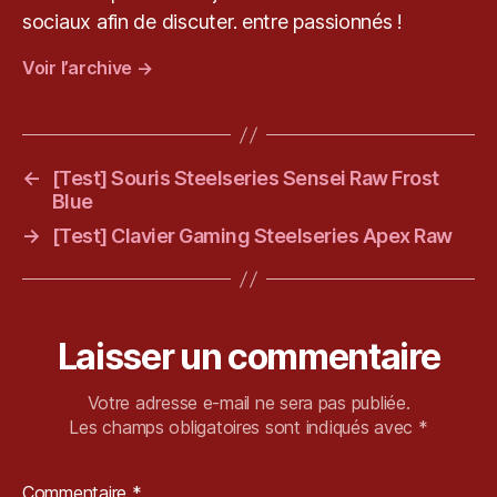
k
sociaux afin de discuter. entre passionnés !
e
Voir l’archive
→
v
r
y
u
,
S
←
[Test] Souris Steelseries Sensei Raw Frost
q
Blue
u
→
[Test] Clavier Gaming Steelseries Apex Raw
a
r
e
E
ni
Laisser un commentaire
x
,
X
Votre adresse e-mail ne sera pas publiée.
-
Les champs obligatoires sont indiqués avec
*
2
Commentaire
*