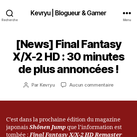
Kevryu | Blogueur & Gamer
Recherche
Menu
[News] Final Fantasy
Catégories
A
R
3
T
X/X-2 HD : 30 minutes
j
I
u
C
de plus annoncées !
L
il
E
l
S
e
Date
sur
Par
Kevryu
Aucun commentaire
Auteur
t
de
[News]
de
2
l’article
Final
l’article
0
Fantasy
1
X/X-
3
2
C’est dans la prochaine édition du magazine
HD
japonais
Shônen Jump
que l’information est
:
tombée :
Final Fantasy X/X-2 HD Remaster