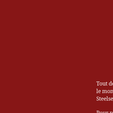
Tout d
le mon
Steels