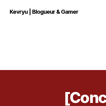
Kevryu | Blogueur & Gamer
[Conc
C
Catégories
O
N
C