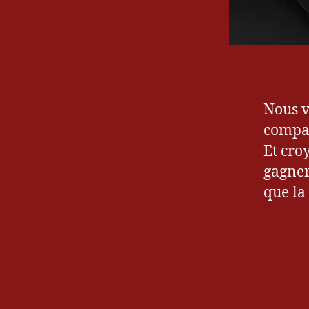
Nous v
compar
Et cro
gagner
que la 