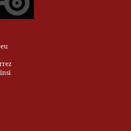
peu
urrez
insi