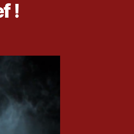
f !
s]