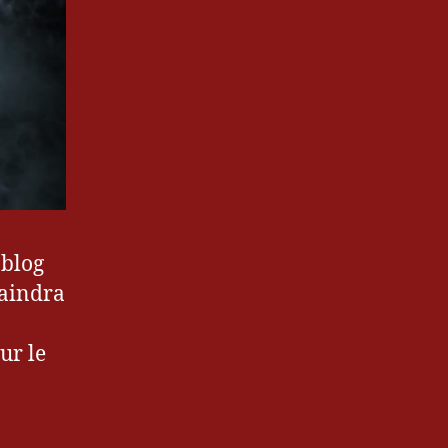
 blog
laindra
ur le