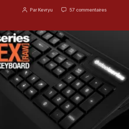
m
Date
sur
Par
Kevryu
57 commentaires
Auteur
b
de
[Concours
de
r
l’article
Gagnez
l’article
e
un
2
Clavier
0
Steelserie
1
Apex
3
Raw
et
une
Souris
Sensei
Fnatic
!