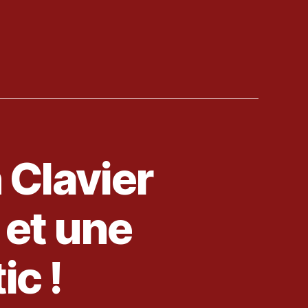
Clavier
 et une
ic !