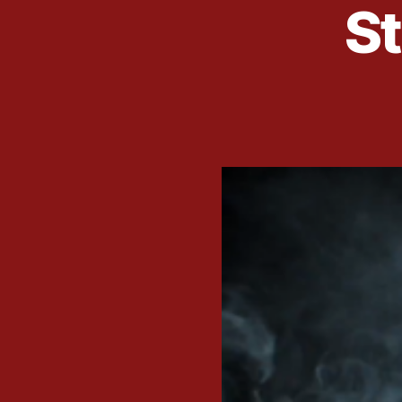
St
O
U
R
S