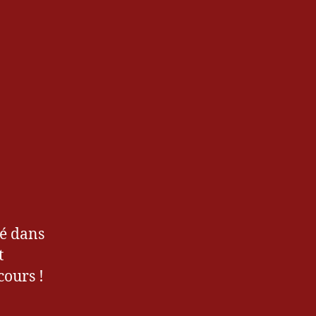
té dans
t
cours !