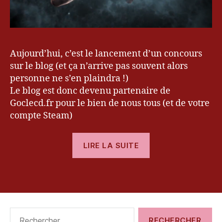
c
o
u
rs
Aujourd’hui, c’est le lancement d’un concours
,
G
sur le blog (et ça n’arrive pas souvent alors
o
personne ne s’en plaindra !)
C
Le blog est donc devenu partenaire de
le
Goclecd.fr pour le bien de nous tous (et de votre
C
compte Steam)
D
,
k
« [Concours]
e
LIRE LA SUITE
v
Gagnez
r
une
y
Étiquettes
clé
u
,
Steam
le
du
bl
Rechercher :
o
jeu