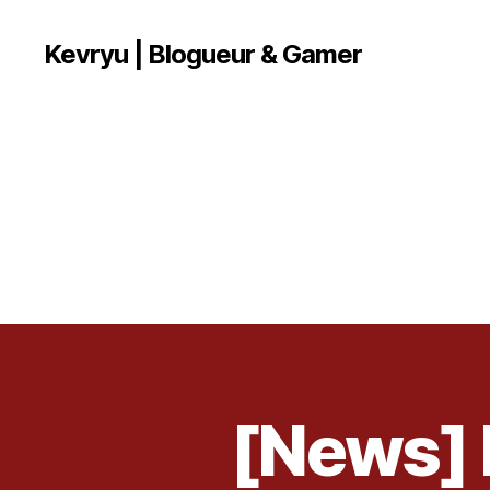
Kevryu | Blogueur & Gamer
[News] L
A
Catégories
R
T
I