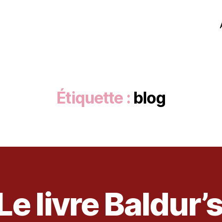
Étiquette :
blog
e livre Baldur’
8
j