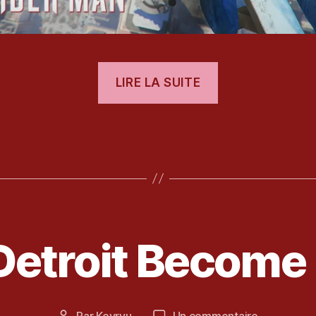
« [Test]
LIRE LA SUITE
Spider-
Man »
es
2
3
 Detroit Becom
j
u
il
l
Date
sur
Par
Kevryu
Un commentaire