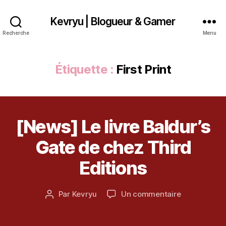
Kevryu | Blogueur & Gamer
Recherche
Menu
Étiquette :
First Print
[News] Le livre Baldur’s
Catégories
A
8
R
T
j
Gate de chez Third
B
I
a
al
C
n
Editions
L
d
v
E
ur
S
i
,
Date
sur
Par
Kevryu
Un commentaire
e
Auteur
Bi
de
[News]
r
de
o
l’article
Le
2
l’article
w