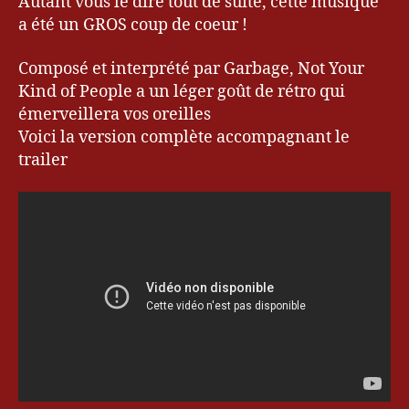
Autant vous le dire tout de suite, cette musique
a été un GROS coup de coeur !
Composé et interprété par Garbage, Not Your
Kind of People a un léger goût de rétro qui
émerveillera vos oreilles
Voici la version complète accompagnant le
trailer
G
a
r
b
a
g
e
,