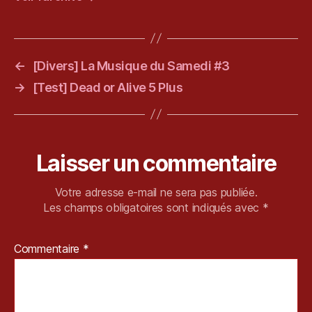
e
di
,
N
←
[Divers] La Musique du Samedi #3
o
t
→
[Test] Dead or Alive 5 Plus
Y
o
u
r
Laisser un commentaire
K
in
d
Votre adresse e-mail ne sera pas publiée.
o
Les champs obligatoires sont indiqués avec
*
f
P
Commentaire
*
e
o
pl
e