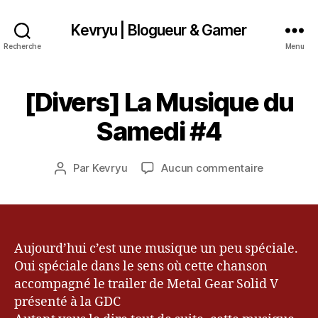
Kevryu | Blogueur & Gamer
Recherche
Menu
[Divers] La Musique du
Catégories
D
6
I
a
V
Samedi #4
v
E
R
ri
S
l
Date
sur
Par
Kevryu
Aucun commentaire
Auteur
2
de
[Divers]
de
0
l’article
La
l’article
1
Musique
3
du
Samedi
Aujourd’hui c’est une musique un peu spéciale.
#4
Oui spéciale dans le sens où cette chanson
accompagné le trailer de Metal Gear Solid V
présenté à la GDC