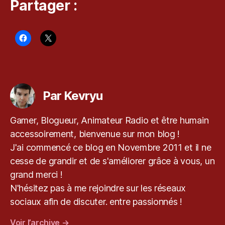
Partager :
al
G
e
a
r
S
Étiquettes
ol
id
Par Kevryu
V
,
M
u
Gamer, Blogueur, Animateur Radio et être humain
si
accessoirement, bienvenue sur mon blog !
q
J'ai commencé ce blog en Novembre 2011 et il ne
u
cesse de grandir et de s'améliorer grâce à vous, un
e
d
grand merci !
u
N'hésitez pas à me rejoindre sur les réseaux
S
sociaux afin de discuter. entre passionnés !
a
m
Voir l’archive
→