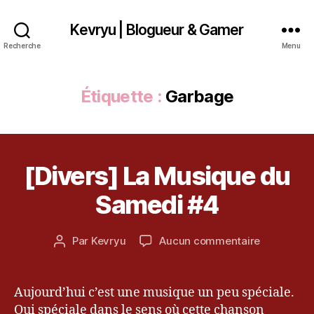
Kevryu | Blogueur & Gamer
Recherche
Menu
Étiquette :
Garbage
[Divers] La Musique du
Catégories
D
6
I
a
V
Samedi #4
v
E
R
ri
S
l
Date
sur
Par
Kevryu
Aucun commentaire
Auteur
2
de
[Divers]
de
0
l’article
La
l’article
1
Musique
Aujourd’hui c’est une musique un peu spéciale.
3
du
Oui spéciale dans le sens où cette chanson