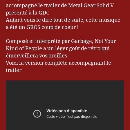
Samedi
accompagné le trailer de Metal Gear Solid V
#4
présenté à la GDC
Autant vous le dire tout de suite, cette musique
a été un GROS coup de coeur !
Composé et interprété par Garbage, Not Your
Kind of People a un léger goût de rétro qui
émerveillera vos oreilles
Voici la version complète accompagnant le
G
trailer
a
r
b
a
g
e
,
k
e
v
r