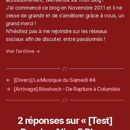
b
J'ai commencé ce blog en Novembre 2011 et il ne
l
cesse de grandir et de s'améliorer grâce à vous, un
o
g
grand merci !
d
N'hésitez pas à me rejoindre sur les réseaux
e
sociaux afin de discuter. entre passionnés !
k
e
Voir l’archive
→
v
r
y
u
←
[Divers] La Musique du Samedi #4
,
P
→
[Arrivage] Bioshock – De Rapture à Columbia
S
V
it
a
2 réponses sur « [Test]