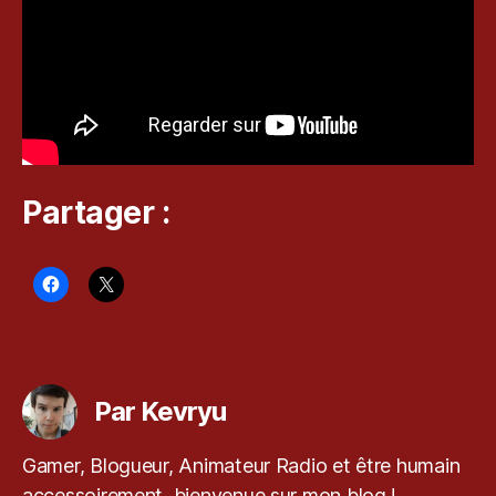
5
P
l
u
s
,
D
O
Partager :
A
5
,
k
e
v
Étiquettes
r
y
Par Kevryu
u
,
l
Gamer, Blogueur, Animateur Radio et être humain
e
accessoirement, bienvenue sur mon blog !