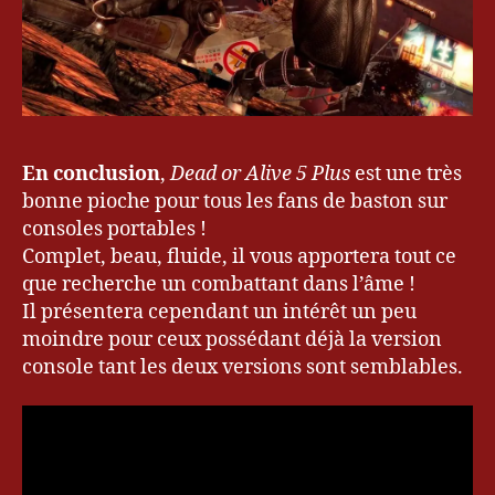
En conclusion
,
Dead or Alive 5 Plus
est une très
bonne pioche pour tous les fans de baston sur
consoles portables !
Complet, beau, fluide, il vous apportera tout ce
D
que recherche un combattant dans l’âme !
e
Il présentera cependant un intérêt un peu
a
moindre pour ceux possédant déjà la version
d
console tant les deux versions sont semblables.
o
r
A
li
v
e