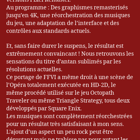
o
Au programme : Des graphismes remasterisés
g
,
jusqu’en 4K, une réorchestration des musiques
Bl
du jeu, une adaptation de l’interface et des
o
contrôles aux standards actuels.
g
u
Et, sans faire durer le suspens, le résultat est
e
extrêmement convaincant ! Nous retrouvons les
ur
sensations du titre d’antan sublimés par les
,
Bl
résolutions actuelles.
o
Ce portage de FFVI a même droit à une scène de
g
l’Opéra totalement exécutée en HD-2D, le
u
même procédé utilisé sur le jeu Octopath
e
Traveler ou même Triangle Strategy, tous deux
u
développés par Square Enix.
r
Les musiques sont complètement réorchestrées
&
G
pour un résultat très satisfaisant à mon sens.
a
L’ajout d’un aspect un peu rock peut être
m
déroutant mais ne trahisse pas pour autant les