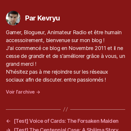
Étiquettes
e
v
Par Kevryu
r
y
u.
Gamer, Blogueur, Animateur Radio et être humain
c
accessoirement, bienvenue sur mon blog !
o
J'ai commencé ce blog en Novembre 2011 et il ne
m
cesse de grandir et de s'améliorer grâce à vous, un
,
le
grand merci !
bl
N'hésitez pas à me rejoindre sur les réseaux
o
sociaux afin de discuter. entre passionnés !
g
d
Voir l’archive
→
e
k
e
v
←
[Test] Voice of Cards: The Forsaken Maiden
r
y
→
[Test] The Centennial Case: A Shijima Story