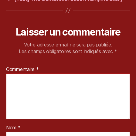
u
,
P
C
,
Laisser un commentaire
R
e
m
Votre adresse e-mail ne sera pas publiée.
a
Les champs obligatoires sont indiqués avec
*
st
e
Commentaire
*
r
e
d
,
R
e
vi
e
w
,
Nom
*
R