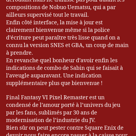
er
compositions de Nobuo Uematsu, qui a par
,
ailleurs supervisé tout le travail.
Fi
Enfin côté interface, la mise à jour est
n
clairement bienvenue même si la police
al
F
d’écriture peut paraître très lisse quand on a
a
connu la version SNES et GBA, un coup de main
n
à prendre.
t
En revanche quel bonheur d’avoir enfin les
a
indications de combo de Sabin qui se faisait à
s
l’aveugle auparavant. Une indication
y
,
supplémentaire plus que bienvenue !
G
a
Final Fantasy VI Pixel Remaster est un
m
er
condensé de l’amour porté à l’univers du jeu
,
par les fans, sublimés par 30 ans de
G
modernisation de l’industrie du JV.
a
Bien sûr on peut pester contre Square Enix de
m
devoir nous faire encore passer à la caisse pour