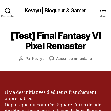
Kevryu | Blogueur & Gamer
Recherche
Menu
[Test] Final Fantasy VI
Catégories
T
1
E
8
S
Pixel Remaster
m
T
a
rs
Date
sur
Par
Kevryu
Aucun commentaire
Auteur
2
de
[Test]
de
0
l’article
Final
l’article
2
Fantasy
2
VI
Pixel
Remaster
Il y a des initiatives d’éditeurs franchement
appréciables.
Depuis quelques années Square Enix a décidé