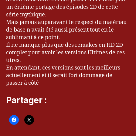
in
un énième portage des épisodes 2D de cette
g
,
série mythique.
je
u
Mais jamais auparavant le respect du matériau
x
de base n’avait été aussi présent tout en le
vi
sublimant à ce point.
d
Il ne manque plus que des remakes en HD 2D
é
complet pour avoir les versions Ultimes de ces
o
,
titres.
J
En attendant, ces versions sont les meilleurs
R
P
actuellement et il serait fort dommage de
G
passer à côté
,
k
Partager :
e
v
r
y
u
,
k