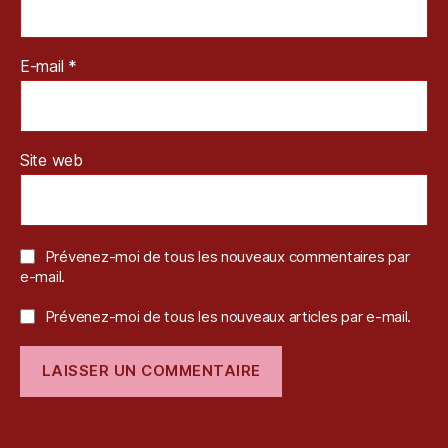
P
G
,
E-mail
*
S
q
u
a
r
Site web
e
E
ni
x
,
Prévenez-moi de tous les nouveaux commentaires par
st
e-mail.
e
a
Prévenez-moi de tous les nouveaux articles par e-mail.
m
,
S
w
it
c