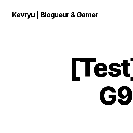
Kevryu | Blogueur & Gamer
[Test
T
Catégories
E
S
T
G9