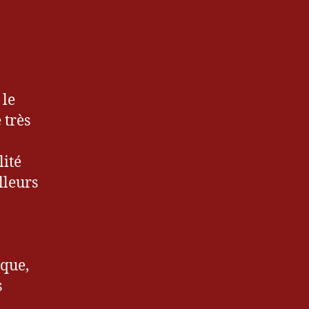
 le
 très
lité
lleurs
ique,
s