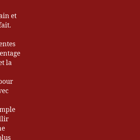
ain et
ait.
rentes
centage
t la
 pour
vec
imple
lir
ne
plus