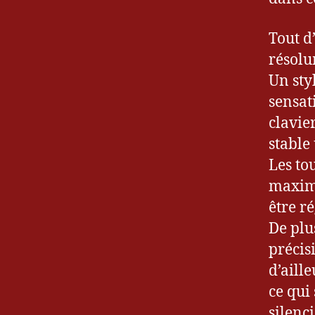
Tout d
résolu
Un sty
sensati
clavie
stable
Les tou
maxima
être ré
De plu
précis
d’aill
ce qui
silenc