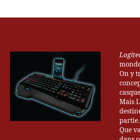
Logite
monde
On y t
concep
casque
Mais L
destin
partie.
Que va
dans ce