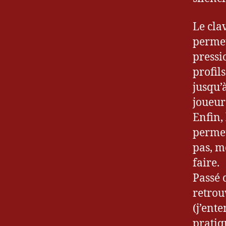
Le cla
permet
pressi
profils
jusqu’
joueu
Enfin, 
permet
pas, m
faire.
Passé c
retrou
(j’ent
pratiq