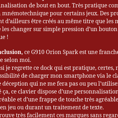
nalisation de bout en bout. Très pratique c
mnémotechnique pour certains jeux. Des pro
t d’ailleurs être créés au même titre que les
e les changer sur simple pression d’un bouton 
ue !
clusion,
ce G910 Orion Spark est une franch
te selon moi.
i je regrette ce dock qui est pratique, certes,
ssibilité de charger mon smartphone via le cl
e déception qui ne me fera pas ou peu l’utilise
 ça, ce clavier dispose d’une personnalisation
gréable et d’une frappe de touche très agréabl
t en jeu ou durant un traitement de texte.
rouve très facilement ces marques sans regar