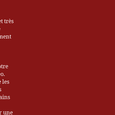
t très
e
ement
otre
o.
 les
s
tains
r une