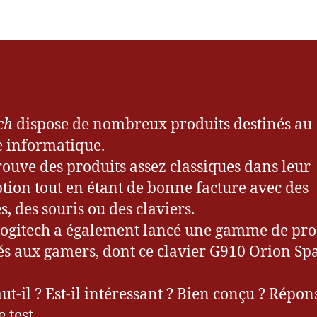
l’article
Clavier
e
l’article
Logitech
2
G910
0
Orion
1
Spark
5
ch
dispose de nombreux produits destinés au
 informatique.
rouve des produits assez classiques dans leur
tion tout en étant de bonne facture avec des
s, des souris ou des claviers.
ogitech a également lancé une gamme de pro
és aux gamers, dont ce clavier G910 Orion Spa
ut-il ? Est-il intéressant ? Bien conçu ? Répon
 test.