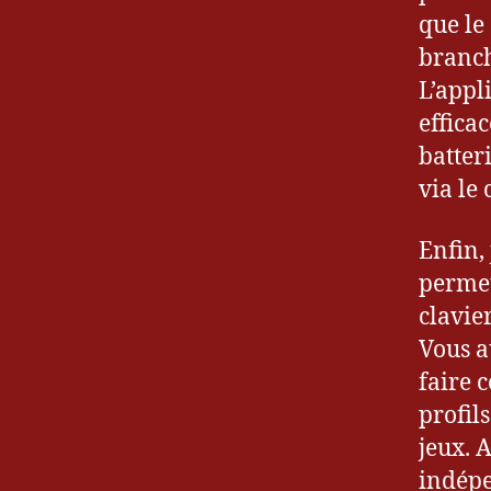
que le
branch
L’appl
effica
batter
via le
Enfin,
permet
clavie
Vous a
faire 
profil
jeux. A
B
lo
indépe