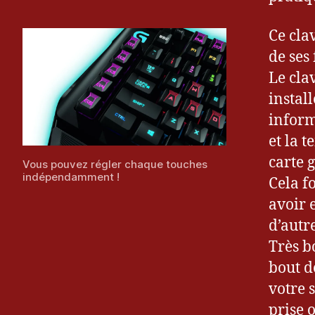
Ce cla
de ses
Le cla
instal
inform
et la 
carte 
Vous pouvez régler chaque touches
indépendamment !
Cela f
avoir 
d’autre
Très b
bout d
votre 
prise 