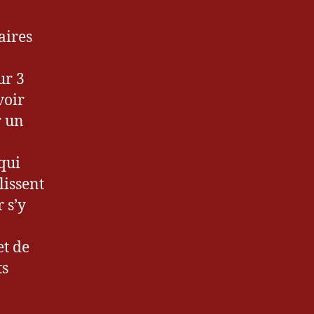
aires
ur 3
voir
r un
 qui
lissent
 s’y
et de
ts