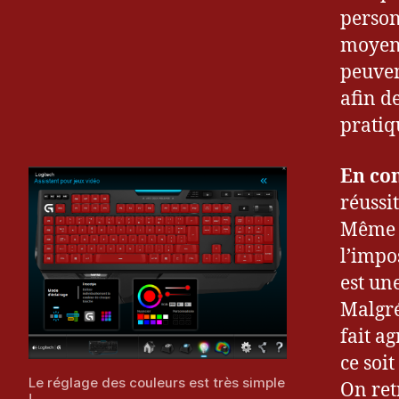
g
person
u
moyen 
e
peuven
u
r
afin d
&
pratiq
G
a
En con
m
e
réussi
r
,
Même s
C
l’impo
la
est un
vi
e
Malgré
r
,
fait a
G
ce soi
9
Le réglage des couleurs est très simple
On ret
1
!