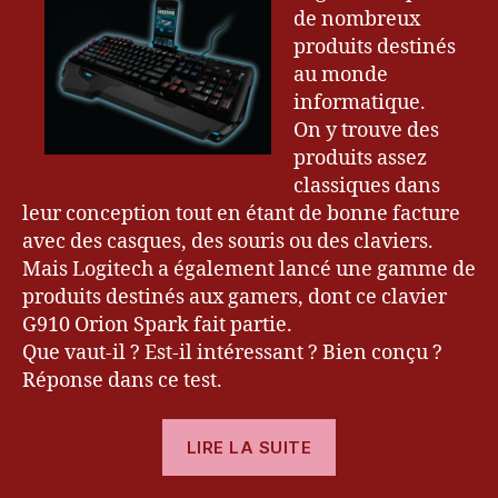
Orion
1
de nombreux
m
Spark
5
er
produits destinés
,
au monde
C
informatique.
la
On y trouve des
vi
produits assez
er
classiques dans
,
leur conception tout en étant de bonne facture
G
avec des casques, des souris ou des claviers.
9
1
Mais Logitech a également lancé une gamme de
0
,
produits destinés aux gamers, dont ce clavier
G
G910 Orion Spark fait partie.
a
Que vaut-il ? Est-il intéressant ? Bien conçu ?
m
Réponse dans ce test.
er
,
« [Test]
G
LIRE LA SUITE
a
Clavier
m
Logitech