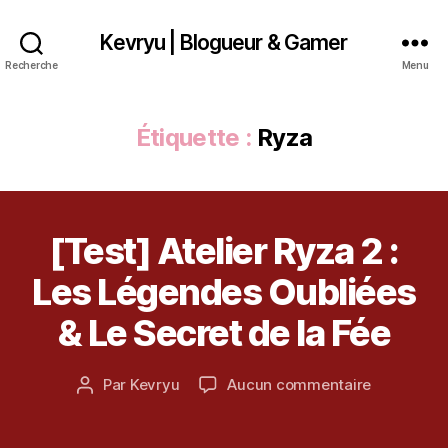
Kevryu | Blogueur & Gamer
2
,
Recherche
Menu
A
t
el
Étiquette :
Ryza
ie
r
R
y
z
[Test] Atelier Ryza 2 :
Catégories
T
1
a
,
E
S
0
Bl
Les Légendes Oubliées
T
f
o
é
g
& Le Secret de la Fée
v
u
ri
er
Date
sur
Par
Kevryu
Aucun commentaire
e
Auteur
,
de
[Test]
r
de
G
l’article
Atelier
2
l’article
a