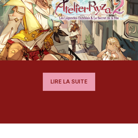
Secret
de
la
Fée
« [Test]
LIRE LA SUITE
Atelier
Ryza
es
2
:
Les
Légendes