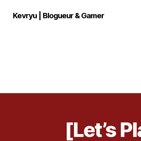
Kevryu | Blogueur & Gamer
[Let’s P
V
Catégories
I
D
É