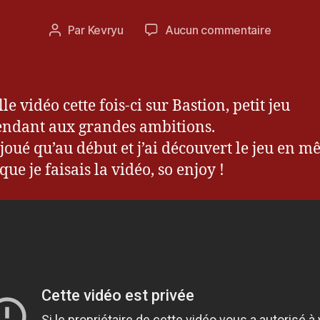
o
b
Date
sur
Par
Kevryu
Aucun commentaire
Auteur
r
de
[Let’s
de
e
l’article
Play]
l’article
2
Découvr
0
Bastion
e vidéo cette fois-ci sur Bastion, petit jeu
1
2
ndant aux grandes ambitions.
i joué qu’au début et j’ai découvert le jeu en 
ue je faisais la vidéo, so enjoy !