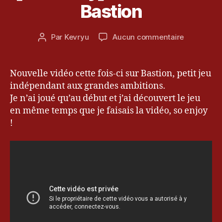
y
D
Bastion
t
b
É
u
O
o
a
,
b
Date
st
L
sur
Par
Kevryu
Aucun commentaire
Auteur
r
de
io
e
[Let’s
de
e
l’article
n
,
t'
Play]
l’article
2
bl
s
Découvron
Nouvelle vidéo cette fois-ci sur Bastion, petit jeu
0
o
P
Bastion
indépendant aux grandes ambitions.
1
g
,
l
2
Je n’ai joué qu’au début et j’ai découvert le jeu
d
a
e
,
y
en même temps que je faisais la vidéo, so enjoy
d
!
é
c
o
u
v
e
rt
e
,
k