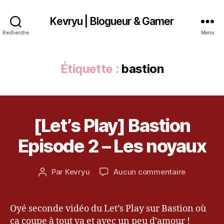
Kevryu | Blogueur & Gamer
Recherche
Menu
Étiquette :
bastion
1
7
[Let’s Play] Bastion
Catégories
V
o
I
c
D
Episode 2 – Les noyaux
t
É
O
o
b
Date
sur
Par
Kevryu
Aucun commentaire
Auteur
r
de
[Let’s
de
e
l’article
Play]
l’article
2
Bastion
Oyé seconde vidéo du Let’s Play sur Bastion où
0
Episode
ça coupe à tout va et avec un peu d’amour !
1