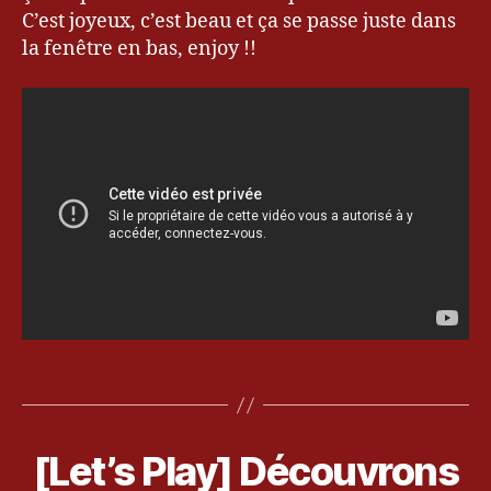
2
b
2
C’est joyeux, c’est beau et ça se passe juste dans
–
a
la fenêtre en bas, enjoy !!
Les
s
noyaux
ti
o
n
,
E
p
i
s
o
d
e
2
,
Étiquettes
k
1
e
4
v
[Let’s Play] Découvrons
Catégories
V
o
r
I
c