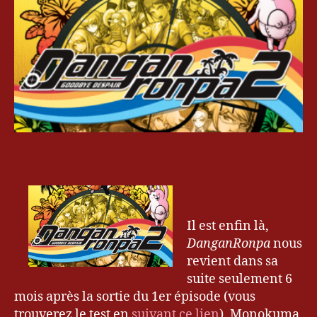
G
Despair
4
a
m
er
,
D
a
n
g
a
n
R
o
n
p
Il est enfin là,
a
,
DanganRonpa
nous
D
revient dans sa
a
suite seulement 6
n
mois après la sortie du 1er épisode (vous
g
trouverez le test en
suivant ce lien
). Monokuma
a