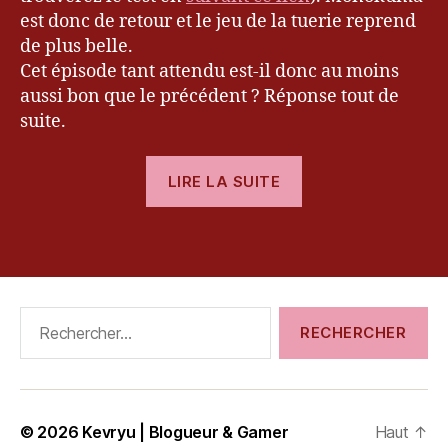
n
est donc de retour et le jeu de la tuerie reprend
R
de plus belle.
o
Cet épisode tant attendu est-il donc au moins
n
aussi bon que le précédent ? Réponse tout de
p
suite.
a
2
,
« [Test]
G
LIRE LA SUITE
o
Danganronpa
o
2
d
Étiquettes
Goodbye
b
Despair »
y
e
Rechercher :
D
e
s
p
ai
© 2026
Kevryu | Blogueur & Gamer
Haut
↑
r
,