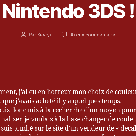
Nintendo 3DS !
0
j
u
i
Date
sur
Par
Kevryu
Aucun commentaire
n
Auteur
de
[Divers]
2
de
l’article
Test
0
l’article
des
1
decals
4
pour
Nintendo
3DS
ent, j’ai eu en horreur mon choix de couleur
!
 que j’avais acheté il y a quelques temps.
suis donc mis à la recherche d’un moyen pour
naliser, je voulais à la base changer de couleu
e suis tombé sur le site d’un vendeur de « decal