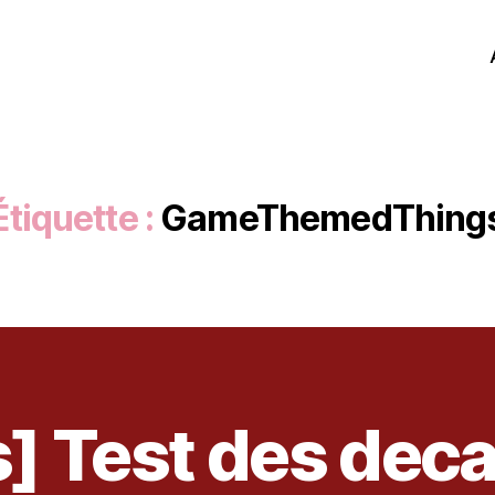
Étiquette :
GameThemedThing
s] Test des deca
3