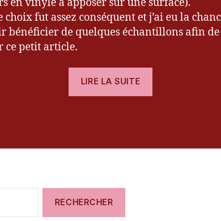
ers en vinyle à apposer sur une surface).
le choix fut assez conséquent et j’ai eu la chan
r bénéficier de quelques échantillons afin de
 ce petit article.
« [Divers]
LIRE LA SUITE
Test
des
es
decals
pour
Nintendo
3DS
! »