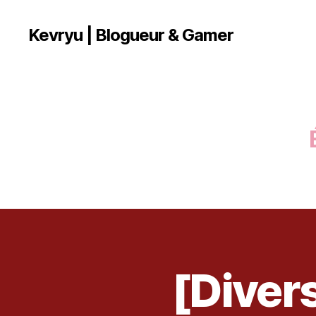
Kevryu | Blogueur & Gamer
[Diver
D
Catégories
I
V
E