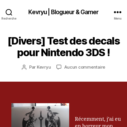
Kevryu | Blogueur & Gamer
Recherche
Menu
3
[Divers] Test des decals
Catégories
D
0
I
V
j
pour Nintendo 3DS !
E
u
R
i
S
Date
sur
Par
Kevryu
Aucun commentaire
n
Auteur
de
[Divers]
2
de
l’article
Test
0
l’article
des
1
decals
4
pour
Nintendo
3DS
!
Récemment, j’ai eu
en horreur mon