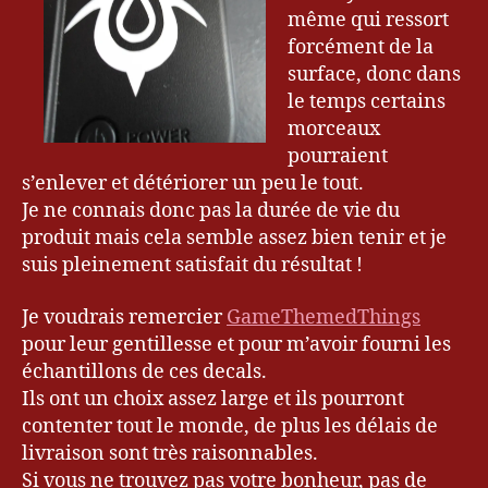
même qui ressort
forcément de la
surface, donc dans
le temps certains
morceaux
pourraient
3
s’enlever et détériorer un peu le tout.
D
Je ne connais donc pas la durée de vie du
S
X
produit mais cela semble assez bien tenir et je
L
,
suis pleinement satisfait du résultat !
A
u
Je voudrais remercier
GameThemedThings
t
pour leur gentillesse et pour m’avoir fourni les
o
échantillons de ces decals.
c
Ils ont un choix assez large et ils pourront
ol
contenter tout le monde, de plus les délais de
la
n
livraison sont très raisonnables.
t
,
Si vous ne trouvez pas votre bonheur, pas de