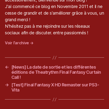
m
e
J'ai commencé ce blog en Novembre 2011 et il ne
T
cesse de grandir et de s'améliorer grâce à vous, un
h
grand merci !
e
N'hésitez pas à me rejoindre sur les réseaux
m
e
sociaux afin de discuter. entre passionnés !
d
Voir l’archive
→
T
hi
n
g
s
,
←
[News] La date de sortie et les différentes
k
éditions de Theatrythm Final Fantasy Curtain
e
Call !
v
→
[Test] Final Fantasy X HD Remaster sur PS3-
r
Vita
y
u
,
V
in