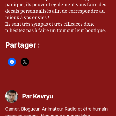
Bl
panique, ils peuvent également vous faire des
o
decals personnalisés afin de correspondre au
g
mieux à vos envies !
u
Ils sont très sympas et très efficaces donc
e
n’hésitez pas à faire un tour sur leur boutique.
u
r
&
Partager :
G
a
m
er
,
D
e
Étiquettes
c
al
Par Kevryu
s
,
G
Gamer, Blogueur, Animateur Radio et être humain
a
accessoirement, bienvenue sur mon blog !