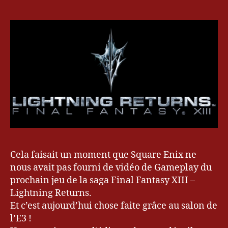
T
de
1
e
gameplay
3
st
E3
,
de
V
Final
II
,
Fantasy
V
XIII
III
–
,
Lightning
W
Returns
O
F
F
,
W
Cela faisait un moment que Square Enix ne
o
nous avait pas fourni de vidéo de Gameplay du
rl
F
prochain jeu de la saga Final Fantasy XIII –
d
F
o
Lightning Returns.
,
f
Et c’est aujourd’hui chose faite grâce au salon de
F
Fi
l’E3 !
i
n