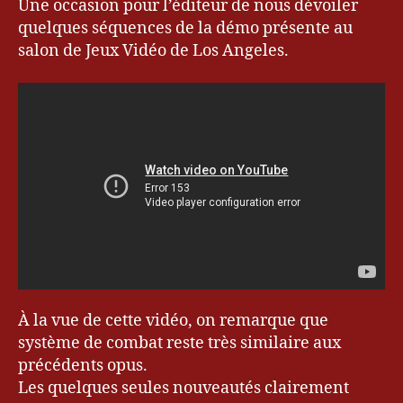
Une occasion pour l’éditeur de nous dévoiler
n
al
a
quelques séquences de la démo présente au
F
l
salon de Jeux Vidéo de Los Angeles.
a
F
n
a
t
n
a
t
s
a
y
s
y
X
II
I
,
k
e
v
À la vue de cette vidéo, on remarque que
r
système de combat reste très similaire aux
y
u
précédents opus.
,
Les quelques seules nouveautés clairement
l