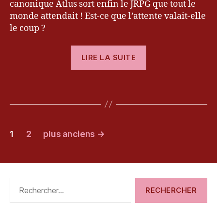
4
,
canonique Atlus sort enfin le JRPG que tout le
a
,
P
monde attendait ! Est-ce que l’attente valait-elle
P
S
le coup ?
e
5
rs
« [Test]
o
LIRE LA SUITE
n
Persona
a
5 »
5
,
Étiquettes
Pl
a
y
Pagination
st
1
2
plus anciens
→
a
des
ti
o
publications
n
,
Pl
Rechercher :
a
y
st