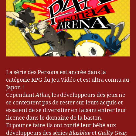
4
,
A
r
c
La série des Persona est ancrée dans la
S
catégorie RPG du Jeu Vidéo et est ultra connu au
y
Japon !
st
Cependant
Atlus
, les développeurs des jeux ne
e
m
se contentent pas de rester sur leurs acquis et
W
essaient de se diversifier en faisant entrer leur
o
licence dans le domaine de la baston.
rk
Et pour ce faire ils ont confié leur bébé aux
s
,
développeurs des séries
Blazblue
et
Guilty Gear,
A