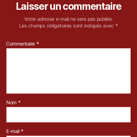
r
Laisser un commentaire
o
t
Votre adresse e-mail ne sera pas publiée.
e
Les champs obligatoires sont indiqués avec
*
c
ti
o
Commentaire
*
n
,
st
e
a
m
,
S
t
e
Nom
*
a
m
D
e
E-mail
*
c