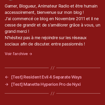
c
Gamer, Blogueur, Animateur Radio et être humain
o
accessoirement, bienvenue sur mon blog !
m
,
J'ai commencé ce blog en Novembre 2011 et il ne
le
cesse de grandir et de s'améliorer grâce à vous, un
bl
grand merci !
o
N'hésitez pas à me rejoindre sur les réseaux
g
d
sociaux afin de discuter. entre passionnés !
e
Voir l’archive
→
k
e
v
r
y
←
[Test] Resident Evil 4 Separate Ways
u
,
→
[Test] Manette Hyperion Pro de Nyxi
P
C
,
P