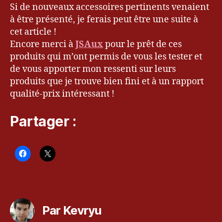
Si de nouveaux accessoires pertinents venaient
d
à être présenté, je ferais peut être une suite à
é
cet article !
o
,
J
Encore merci à
JSAux
pour le prêt de ces
S
produits qui m’ont permis de vous les tester et
A
de vous apporter mon ressenti sur leurs
u
produits que je trouve bien fini et à un rapport
x
,
qualité-prix intéressant !
k
e
Partager :
v
r
y
u
,
k
e
v
Étiquettes
r
y
Par Kevryu
u.