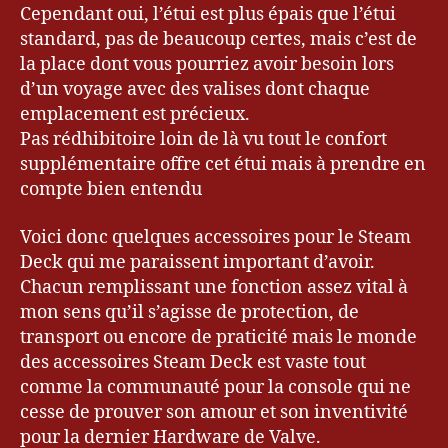
m
Cependant oui, l’étui est plus épais que l’étui
er
standard, pas de beaucoup certes, mais c’est de
,
la place dont vous pourriez avoir besoin lors
D
d’un voyage avec des valises dont chaque
o
emplacement est précieux.
c
k
,
Pas rédhibitoire loin de là vu tout le confort
G
supplémentaire offre cet étui mais à prendre en
a
compte bien entendu
m
er
Voici donc quelques accessoires pour le Steam
,
Deck qui me paraissent important d’avoir.
G
Chacun remplissant une fonction assez vital à
a
mon sens qu’il s’agisse de protection, de
m
in
transport ou encore de praticité mais le monde
g
,
des accessoires Steam Deck est vaste tout
je
comme la communauté pour la console qui ne
u
cesse de prouver son amour et son inventivité
x
pour la dernier Hardware de Valve.
vi