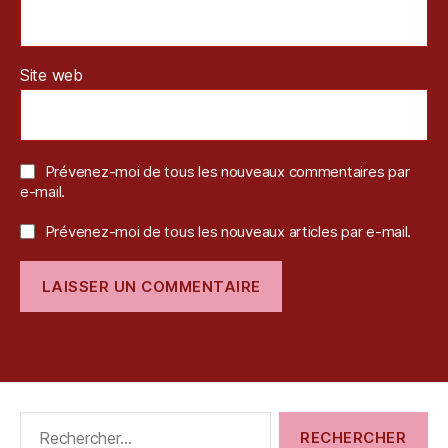
k
,
T
e
Site web
st
,
T
r
a
Prévenez-moi de tous les nouveaux commentaires par
e-mail.
n
s
Prévenez-moi de tous les nouveaux articles par e-mail.
p
o
rt
Rechercher :