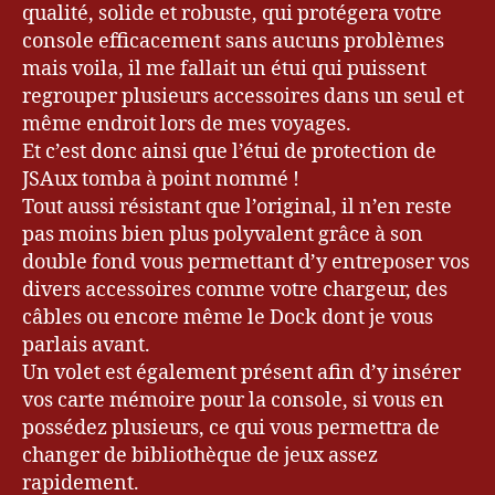
qualité, solide et robuste, qui protégera votre
bl
o
console efficacement sans aucuns problèmes
g
,
mais voila, il me fallait un étui qui puissent
Bl
regrouper plusieurs accessoires dans un seul et
o
même endroit lors de mes voyages.
g
Et c’est donc ainsi que l’étui de protection de
u
JSAux tomba à point nommé !
e
Tout aussi résistant que l’original, il n’en reste
ur
,
pas moins bien plus polyvalent grâce à son
Bl
double fond vous permettant d’y entreposer vos
o
divers accessoires comme votre chargeur, des
g
câbles ou encore même le Dock dont je vous
u
parlais avant.
e
Un volet est également présent afin d’y insérer
u
vos carte mémoire pour la console, si vous en
r
possédez plusieurs, ce qui vous permettra de
&
G
changer de bibliothèque de jeux assez
a
rapidement.