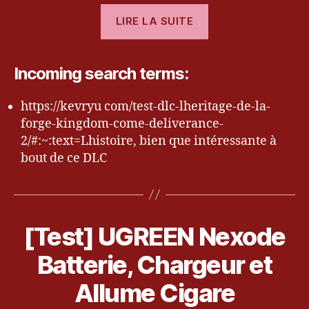
ti
« [Test]
LIRE LA SUITE
o
DLC
n
,
L’Héritage
P
de
Incoming search terms:
S
la
5
,
R
Forge
https://kevryu com/test-dlc-lheritage-de-la-
e
forge-kingdom-come-deliverance-
–
vi
2/#:~:text=Lhistoire, bien que intéressante à
Kingdom
e
bout de ce DLC
bl
Come
w
o
,
Deliverance
g
,
S
al
2 »
Bl
o
lu
o
n
m
[Test] UGREEN Nexode
Catégories
T
g
y
,
E
e
u
5
S
S
Batterie, Chargeur et
ci
T
e
s
u
g
ur
e
c
Allume Cigare
a
,
p
k
r