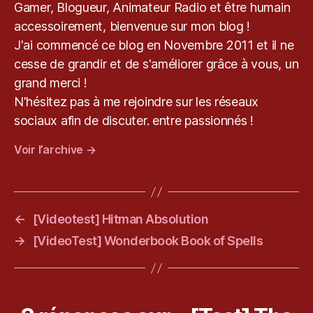
,
Gamer, Blogueur, Animateur Radio et être humain
T
accessoirement, bienvenue sur mon blog !
h
J'ai commencé ce blog en Novembre 2011 et il ne
e
cesse de grandir et de s'améliorer grâce à vous, un
W
al
grand merci !
ki
N'hésitez pas à me rejoindre sur les réseaux
n
sociaux afin de discuter. entre passionnés !
g
D
Voir l’archive
→
e
a
d
←
[Videotest] Hitman Absolution
→
[VideoTest] Wonderbook Book of Spells