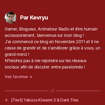
v
Étiquettes
r
y
Par Kevryu
u.
c
Gamer, Blogueur, Animateur Radio et être humain
o
accessoirement, bienvenue sur mon blog !
m
,
J'ai commencé ce blog en Novembre 2011 et il ne
le
cesse de grandir et de s'améliorer grâce à vous, un
bl
grand merci !
o
N'hésitez pas à me rejoindre sur les réseaux
g
d
sociaux afin de discuter. entre passionnés !
e
Voir l’archive
→
k
e
v
r
y
←
[Test] Yakuza Kiwami 3 & Dark Ties
u
,