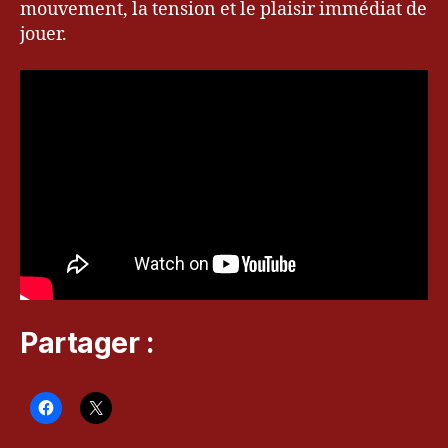
,
mouvement, la tension et le plaisir immédiat de
G
jouer.
a
m
in
g
,
je
u
x
vi
d
é
o
,
k
e
Partager :
v
r
y
u
,
k
e