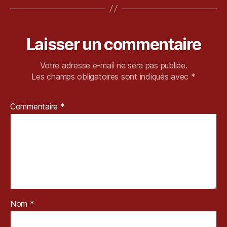
Pl
a
y
Laisser un commentaire
st
a
ti
Votre adresse e-mail ne sera pas publiée.
o
Les champs obligatoires sont indiqués avec
*
n
,
P
Commentaire
*
S
5
,
R
e
vi
e
w
,
S
Nom
*
a
r