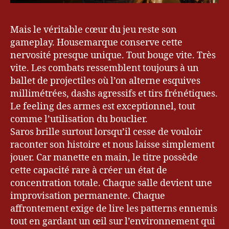
Mais le véritable cœur du jeu reste son
gameplay. Housemarque conserve cette
nervosité presque unique. Tout bouge vite. Très
vite. Les combats ressemblent toujours à un
ballet de projectiles où l’on alterne esquives
millimétrées, dashs agressifs et tirs frénétiques.
Le feeling des armes est exceptionnel, tout
comme l’utilisation du bouclier.
Saros brille surtout lorsqu’il cesse de vouloir
raconter son histoire et nous laisse simplement
jouer. Car manette en main, le titre possède
bl
o
cette capacité rare à créer un état de
g
,
concentration totale. Chaque salle devient une
Bl
improvisation permanente. Chaque
o
affrontement exige de lire les patterns ennemis
g
tout en gardant un œil sur l’environnement qui
u