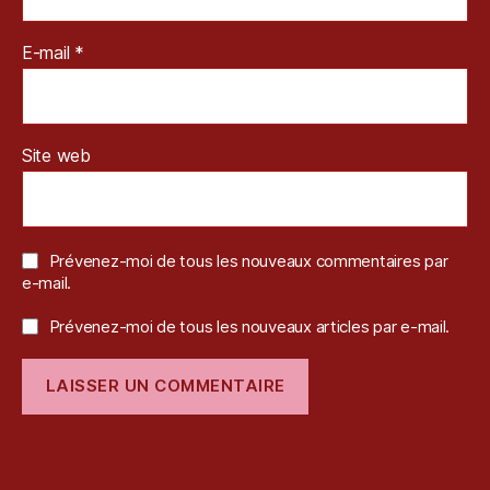
o
s
,
E-mail
*
S
o
n
y
,
T
Site web
e
st
Prévenez-moi de tous les nouveaux commentaires par
e-mail.
Prévenez-moi de tous les nouveaux articles par e-mail.