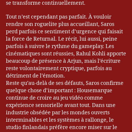
se transforme continuellement.
e
ur
Tout n’est cependant pas parfait. À vouloir
,
Bl
rendre son roguelite plus accueillant, Saros
o
perd parfois ce sentiment d’urgence qui faisait
g
la force de Returnal. Le récit, lui aussi, peine
u
parfois à suivre le rythme du gameplay. Les
e
cinématiques sont réussies, Rahul Kohli apporte
u
beaucoup de présence à Arjun, mais l’écriture
r
reste volontairement cryptique, parfois au
&
détriment de l’émotion.
G
a
Reste qu’au-delà de ses défauts, Saros confirme
m
quelque chose d’important : Housemarque
er
continue de croire au jeu vidéo comme
,
expérience sensorielle avant tout. Dans une
G
industrie obsédée par les mondes ouverts
a
interminables et les systèmes à rallonge, le
m
studio finlandais préfère encore miser sur le
er