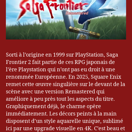
Sorti à l’origine en 1999 sur PlayStation, Saga
Frontier 2 fait partie de ces RPG japonais de
l’ère Playstation qui n’ont pas eu droit à une
bl
renommée Européenne. En 2025, Square Enix
o
remet cette œuvre singulière sur le devant de la
g
,
scène avec une version Remastered qui
Bl
améliore à peu près tout les aspects du titre.
o
Graphiquement déjà, le charme opère
g
u
immédiatement. Les décors peints à la main
e
disposent d’un style aquarelle unique, sublimé
ur
ici par une upgrade visuelle en 4K. C’est beau et