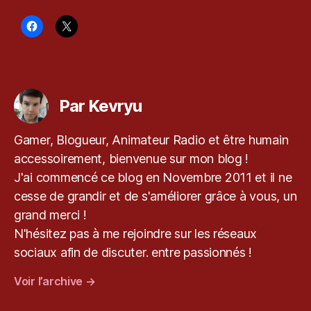
y
u
,
P
C
Étiquettes
,
Pl
Par Kevryu
a
y
st
Gamer, Blogueur, Animateur Radio et être humain
a
accessoirement, bienvenue sur mon blog !
ti
J'ai commencé ce blog en Novembre 2011 et il ne
o
cesse de grandir et de s'améliorer grâce à vous, un
n
,
R
grand merci !
e
N'hésitez pas à me rejoindre sur les réseaux
m
sociaux afin de discuter. entre passionnés !
a
st
Voir l’archive
→
er
,