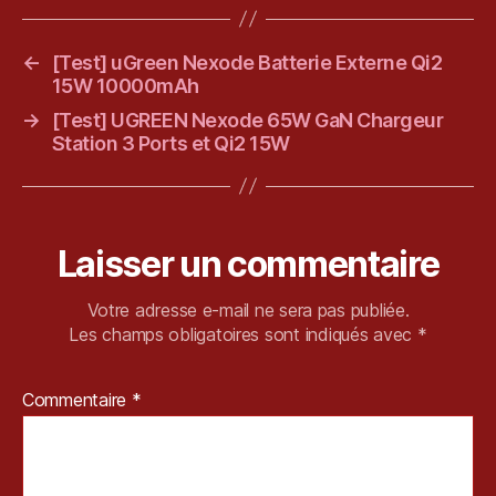
R
e
←
[Test] uGreen Nexode Batterie Externe Qi2
m
15W 10000mAh
a
st
→
[Test] UGREEN Nexode 65W GaN Chargeur
e
Station 3 Ports et Qi2 15W
r
e
d
,
R
Laisser un commentaire
e
vi
e
Votre adresse e-mail ne sera pas publiée.
w
Les champs obligatoires sont indiqués avec
*
,
R
Commentaire
*
P
G
,
S