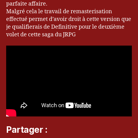
u
,
parfaite affaire.
k
Malgré cela le travail de remasterisation
e
effectué permet d’avoir droit à cette version que
v
je qualifierais de Definitive pour le deuxième
r
volet de cette saga du JRPG
y
u.
c
o
m
,
le
bl
o
g
d
e
k
e
Partager :
v
r