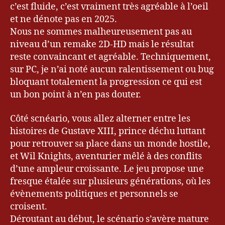
,
c’est fluide, c’est vraiment très agréable à l’oeil
Bl
et ne dénote pas en 2025.
o
Nous ne sommes malheureusement pas au
g
niveau d’un remake 2D-HD mais le résultat
u
e
reste convaincant et agréable. Techniquement,
u
sur PC, je n’ai noté aucun ralentissement ou bug
r
bloquant totalement la progression ce qui est
&
un bon point à n’en pas douter.
G
a
Côté scnéario, vous allez alterner entre les
m
histoires de Gustave XIII, prince déchu luttant
er
pour retrouver sa place dans un monde hostile,
,
G
et Wil Knights, aventurier mêlé à des conflits
a
d’une ampleur croissante. Le jeu propose une
m
fresque étalée sur plusieurs générations, où les
er
évènements politiques et personnels se
,
croisent.
G
Déroutant au début, le scénario s’avère mature
a