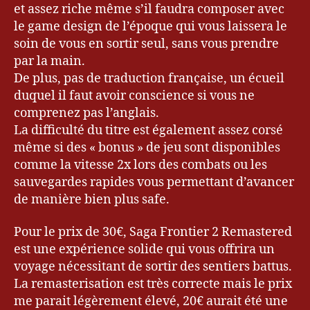
et assez riche même s’il faudra composer avec
m
le game design de l’époque qui vous laissera le
in
g
,
soin de vous en sortir seul, sans vous prendre
je
par la main.
u
De plus, pas de traduction française, un écueil
x
duquel il faut avoir conscience si vous ne
vi
comprenez pas l’anglais.
d
La difficulté du titre est également assez corsé
é
même si des « bonus » de jeu sont disponibles
o
,
J
comme la vitesse 2x lors des combats ou les
R
sauvegardes rapides vous permettant d’avancer
P
de manière bien plus safe.
G
,
Pour le prix de 30€, Saga Frontier 2 Remastered
k
est une expérience solide qui vous offrira un
e
voyage nécessitant de sortir des sentiers battus.
v
La remasterisation est très correcte mais le prix
r
y
me parait légèrement élevé, 20€ aurait été une