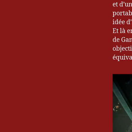
et d’u
portab
idée d
Et là 
de Gam
object
équiva