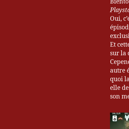
Bientô
Playst
Oui, c
épisod
exclus
Et cett
sur la
Cepend
autre 
quoi l
elle d
son me