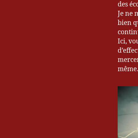
des éc
Je ne 
bien q
contin
Ici, v
d’effe
mercen
même