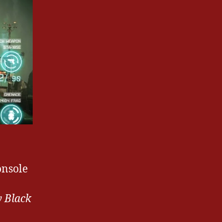
onsole
y Black