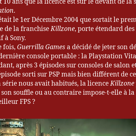
t 10 ans que la licence est sur le devant de la 
ation
.
’était le 1er Décembre 2004 que sortait le pre
e de la franchise
Killzone
, porte étendard des
if à Sony.
e fois,
Guerrilla Games
a décidé de jeter son d
 dernière console portable : la Playstation Vita
ant, après 3 épisodes sur consoles de salon e
épisode sorti sur PSP mais bien différent de ce
a série nous avait habitués, la licence
Killzone
e son souffle ou au contraire impose-t-elle à la
illeur FPS ?