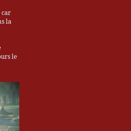
 car
ns la
e
urs le