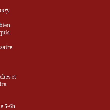
nary
 bien
quis,
ssaire
ches et
dra
de 5-6h