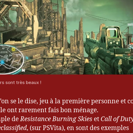
s sont très beaux !
’on se le dise, jeu à la première personne et c
le ont rarement fais bon ménage.
mple de
Resistance Burning Skies
et
Call of Dut
classified
, (sur PSVita), en sont des exemples