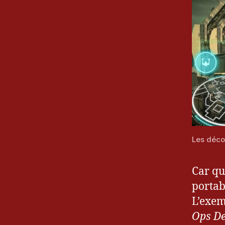
Les décor
Car qu
portab
L’exe
Ops De