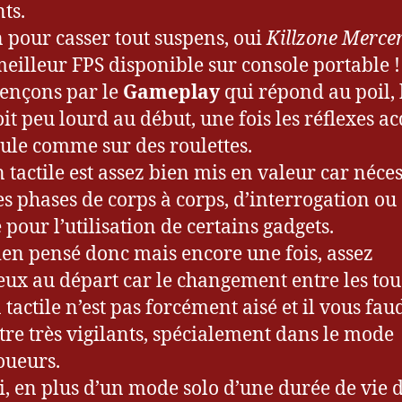
ts.
n pour casser tout suspens, oui
Killzone Merce
 meilleur FPS disponible sur console portable !
nçons par le
Gameplay
qui répond au poil,
oit peu lourd au début, une fois les réflexes ac
oule comme sur des roulettes.
n tactile est assez bien mis en valeur car néce
es phases de corps à corps, d’interrogation ou
 pour l’utilisation de certains gadgets.
ien pensé donc mais encore une fois, assez
eux au départ car le changement entre les tou
 tactile n’est pas forcément aisé et il vous fau
tre très vigilants, spécialement dans le mode
oueurs.
i, en plus d’un mode solo d’une durée de vie 