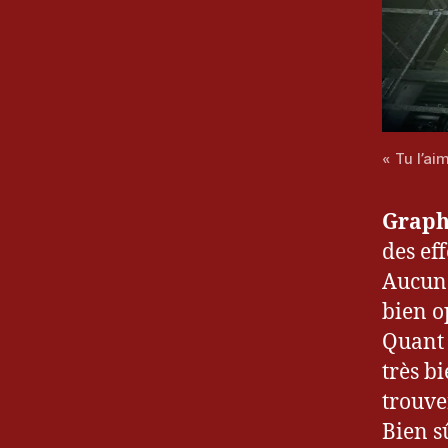
« Tu l’ai
Graph
des ef
Aucun 
bien o
Quant 
très b
trouve
Bien s