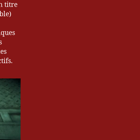
 titre
ble)
iques
s
des
tifs.