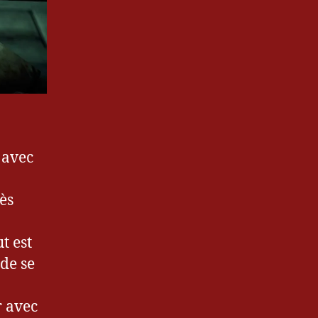
 avec
.
ès
t est
 de se
r avec