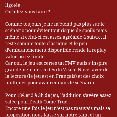
ligotée.
Qu’allez-vous faire ?
Comme toujours je ne m’étend pas plus sur le
scénario pour éviter tout risque de spoils mais
même si celui-ci est assez agréable à suivre, il
reste somme toute classique et le peu
d’embranchement disponible rende la replay
Bl
value assez limité.
o
Car oui, le jeu est certes un FMV mais s’inspire
g
u
grandement des codes du Visual Novel avec de
e
la lecture (le jeu est en Français) et des choix
ur
multiples pour avancer dans le scénario.
,
D
Pour 18€ et 2 à 3h de jeu, l’addition s’avère assez
a
salée pour Death Come True..
n
Encore une fois le jeu n’est pas mauvais mais sa
g
proposition nous laisse sur notre faim et un
a