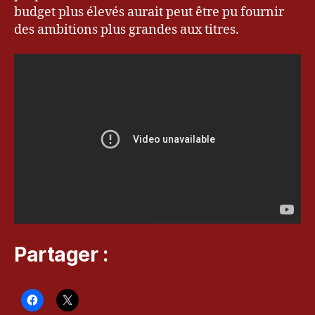
n
budget plus élevés aurait peut être pu fournir
R
des ambitions plus grandes aux titres.
o
n
p
a
,
D
e
a
t
h
C
o
m
e
T
Partager :
r
u
e
,
F