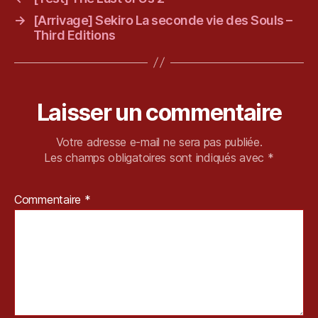
it
→
[Arrivage] Sekiro La seconde vie des Souls –
c
Third Editions
h
,
T
e
st
Laisser un commentaire
,
V
is
Votre adresse e-mail ne sera pas publiée.
u
Les champs obligatoires sont indiqués avec
*
al
N
Commentaire
*
o
v
el