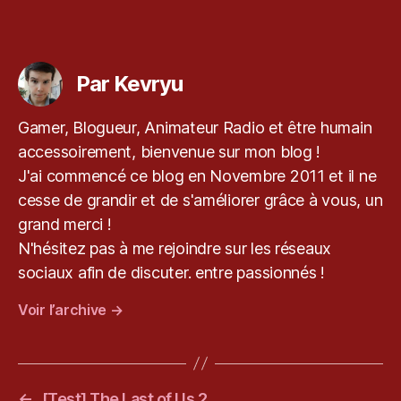
M
V
,
Étiquettes
G
a
Par Kevryu
m
er
,
Gamer, Blogueur, Animateur Radio et être humain
k
accessoirement, bienvenue sur mon blog !
e
J'ai commencé ce blog en Novembre 2011 et il ne
v
cesse de grandir et de s'améliorer grâce à vous, un
r
y
grand merci !
u
,
N'hésitez pas à me rejoindre sur les réseaux
P
sociaux afin de discuter. entre passionnés !
C
,
Voir l’archive
→
P
S
4
,
S
←
[Test] The Last of Us 2
w