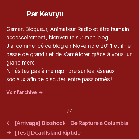
e
v
Par Kevryu
r
y
u
,
Gamer, Blogueur, Animateur Radio et être humain
le
accessoirement, bienvenue sur mon blog !
bl
J'ai commencé ce blog en Novembre 2011 et il ne
o
cesse de grandir et de s'améliorer grâce à vous, un
g
d
grand merci !
e
N'hésitez pas à me rejoindre sur les réseaux
k
sociaux afin de discuter. entre passionnés !
e
v
Voir l’archive
→
r
y
u
←
[Arrivage] Bioshock – De Rapture à Columbia
→
[Test] Dead Island Riptide