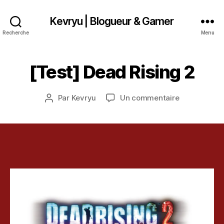
Kevryu | Blogueur & Gamer
Recherche
Menu
2
3
a
[Test] Dead Rising 2
Catégories
T
E
v
S
ri
T
Date
sur
Par
Kevryu
Un commentaire
l
Auteur
de
[Test]
2
de
l’article
Dead
0
l’article
Rising
1
2
3