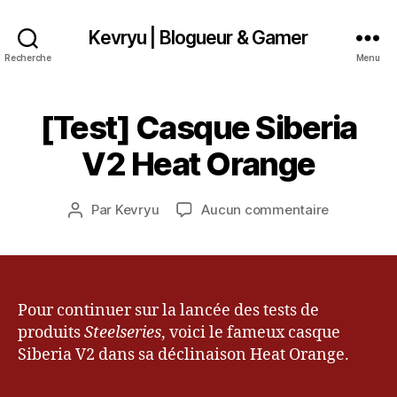
Kevryu | Blogueur & Gamer
Recherche
Menu
1
2
s
[Test] Casque Siberia
Catégories
T
e
E
p
S
V2 Heat Orange
t
T
e
m
Date
sur
Par
Kevryu
Aucun commentaire
Auteur
b
de
[Test]
de
r
l’article
Casque
l’article
e
Siberia
2
V2
0
Heat
Pour continuer sur la lancée des tests de
1
Orange
produits
Steelseries
, voici le fameux casque
3
Siberia V2 dans sa déclinaison Heat Orange.