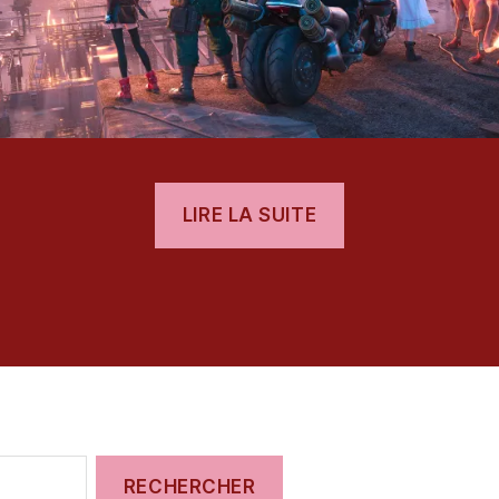
« [Test]
LIRE LA SUITE
Final
Fantasy
es
VII
Remake
Intergrade »