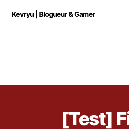
Kevryu | Blogueur & Gamer
C
lo
u
d
,
D
[Test] 
T
Catégories
E
L
S
C
T