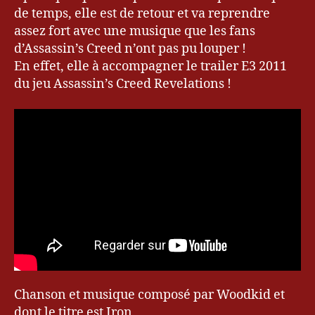
Samedi
de temps, elle est de retour et va reprendre
#3
assez fort avec une musique que les fans
d’Assassin’s Creed n’ont pas pu louper !
En effet, elle à accompagner le trailer E3 2011
du jeu Assassin’s Creed Revelations !
A
s
s
a
s
si
n'
s
C
r
e
e
d
,
Ir
Chanson et musique composé par Woodkid et
o
dont le titre est Iron