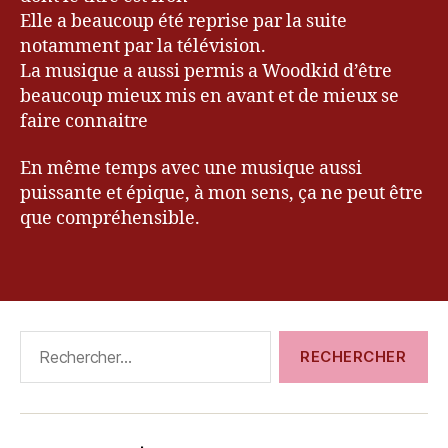
n
,
Elle a beaucoup été reprise par la suite
k
notamment par la télévision.
e
La musique a aussi permis a Woodkid d’être
v
beaucoup mieux mis en avant et de mieux se
r
y
faire connaitre
u
,
le
En même temps avec une musique aussi
bl
puissante et épique, à mon sens, ça ne peut être
o
que compréhensible.
g
d
Étiquettes
e
k
e
v
Rechercher :
r
y
u
,
M