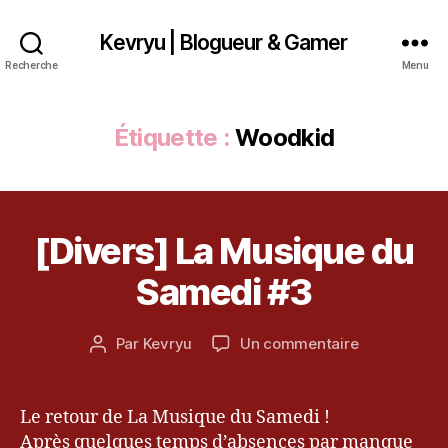
Kevryu | Blogueur & Gamer
Recherche
Menu
Étiquette :
Woodkid
[Divers] La Musique du
Catégories
D
3
I
0
V
Samedi #3
m
E
R
a
S
rs
Date
sur
Par
Kevryu
Un commentaire
Auteur
2
de
[Divers]
de
0
l’article
La
l’article
1
Musique
Le retour de La Musique du Samedi !
3
du
Après quelques temps d’absences par manque